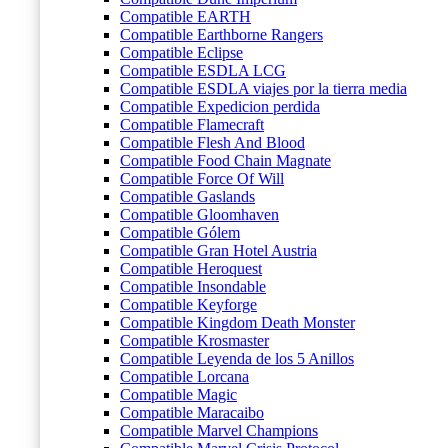
Compatible EARTH
Compatible Earthborne Rangers
Compatible Eclipse
Compatible ESDLA LCG
Compatible ESDLA viajes por la tierra media
Compatible Expedicion perdida
Compatible Flamecraft
Compatible Flesh And Blood
Compatible Food Chain Magnate
Compatible Force Of Will
Compatible Gaslands
Compatible Gloomhaven
Compatible Gólem
Compatible Gran Hotel Austria
Compatible Heroquest
Compatible Insondable
Compatible Keyforge
Compatible Kingdom Death Monster
Compatible Krosmaster
Compatible Leyenda de los 5 Anillos
Compatible Lorcana
Compatible Magic
Compatible Maracaibo
Compatible Marvel Champions