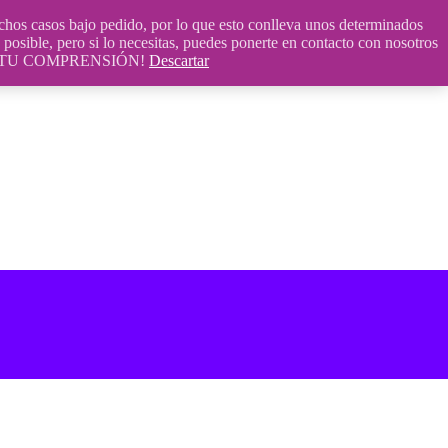
 casos bajo pedido, por lo que esto conlleva unos determinados
posible, pero si lo necesitas, puedes ponerte en contacto con nosotros
S POR TU COMPRENSIÓN!
Descartar