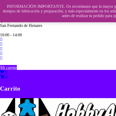
Saltar
INFORMACIÓN IMPORTANTE. Os recordamos que la mayor parte de n
contenido
609241475 SOLO DE 10:00 a 14:00
tiempos de fabricación y preparación, y más especialmente en los artí
antes de realizar tu pedido p
info@hobbyaescala.com
San Fernando de Henares
10:00 - 14:00
Mi cuenta
0
0
Carrito