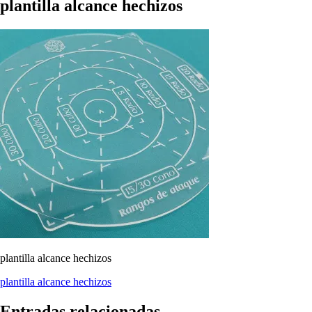
plantilla alcance hechizos
plantilla alcance hechizos
Navegación
plantilla alcance hechizos
de
Entradas relacionadas