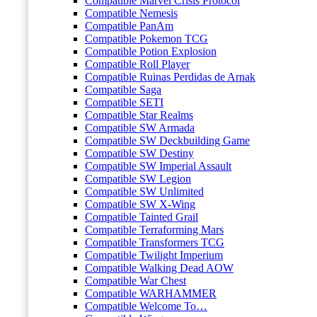
Compatible Marvel Crisis Protocol
Compatible Nemesis
Compatible PanAm
Compatible Pokemon TCG
Compatible Potion Explosion
Compatible Roll Player
Compatible Ruinas Perdidas de Arnak
Compatible Saga
Compatible SETI
Compatible Star Realms
Compatible SW Armada
Compatible SW Deckbuilding Game
Compatible SW Destiny
Compatible SW Imperial Assault
Compatible SW Legion
Compatible SW Unlimited
Compatible SW X-Wing
Compatible Tainted Grail
Compatible Terraforming Mars
Compatible Transformers TCG
Compatible Twilight Imperium
Compatible Walking Dead AOW
Compatible War Chest
Compatible WARHAMMER
Compatible Welcome To…