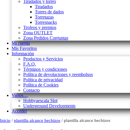
Tiradados y torres
Tiradados
Torres de dados
Torretazas
Torresnacks
Trofeos y premios
Zona OUTLET
Zona Pedidos Conjuntas
Mi cuenta
Mis Favoritos
Información
Productos y Servicios
F.A.Q.
Términos y condiciones
Política de devoluciones y reembolsos
Política de privacidad
Política de Cookies
Contacto
Varios…
Hobbyaescala Slot
Underground Developments
Acceder
Inicio
/
plantilla alcance hechizos
/ plantilla alcance hechizos