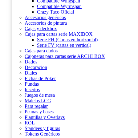
Compatible Wingspan
Compatible Wyrmspan
Crazy Taco Oficial
Accesorios genéricos
Accesorios de pintura
Cajas y deckbox
Cajas para cartas serie MAXIBOX
Serie FH (Cartas en horizontal)
Serie FV (cartas en vertical)
Cajas para dados
Cajoneras para cartas serie ARCHI-BOX
Dados
Decoracion
Diales
Fichas de Poker
Fundas
Insertos
Juegos de mesa
Maletas LCG
Para regalar
Peanas y bases
Plantillas y Overlays
ROL
Standees y figuras
Tokens Genéricos