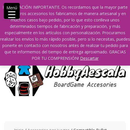
Saltar
609241475 SOLO DE 10:00 a 14:00
INFORMACIÓN IMPORTANTE. Os recordamos que la mayor parte
Menú
contenido
info@hobbyaescala.com
San Fernando de Henares
de nuestros accesorios los fabricamos de manera artesanal y en
10:00 - 14:00
muchos casos bajo pedido, por lo que esto conlleva unos
determinados tiempos de fabricación y preparación, y más
Mi cuenta
especialmente en los artículos con personalización. Procuramos
realizar los envíos lo más rápido posible, pero si lo necesitas, puedes
ponerte en contacto con nosotros antes de realizar tu pedido para
0
0
que te informemos del tiempo de entrega aproximado. GRACIAS
POR TU COMPRENSIÓN!
Descartar