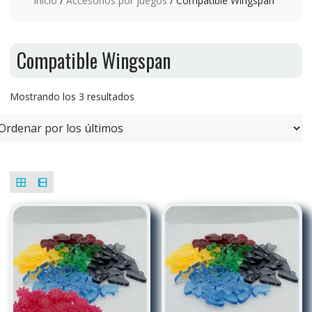
Inicio
/
Accesorios por juegos
/ Compatible Wingspan
Compatible Wingspan
Ordenado
Mostrando los 3 resultados
por
los
últimos