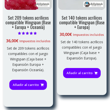
Set 209 tokens acrílicos
Set 140 tokens acrílicos
compatible Wingspan (Base
compatible Wingspan (Base
+ Europa + Oceanía)
+ Europa)
30,00
€
Impuestos incluidos
Valorado con
36,00
€
Impuestos incluidos
5.00
Set de 140 tokens acrílicos
de 5
compatibles con el juego
Set de 209 tokens acrílicos
Wingspan (Caja base +
compatibles con el juego
Expansión Europa).
Wingspan (Caja base +
Expansión Europa +
Expansión Oceanía).
Añadir al carrito
Añadir al carrito