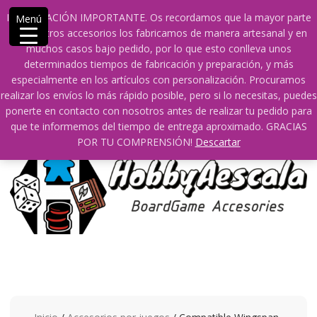
Saltar
609241475 SOLO DE 10:00 a 14:00
INFORMACIÓN IMPORTANTE. Os recordamos que la mayor parte
Menú
contenido
info@hobbyaescala.com
San Fernando de Henares
de nuestros accesorios los fabricamos de manera artesanal y en
10:00 - 14:00
muchos casos bajo pedido, por lo que esto conlleva unos
determinados tiempos de fabricación y preparación, y más
Mi cuenta
especialmente en los artículos con personalización. Procuramos
realizar los envíos lo más rápido posible, pero si lo necesitas, puedes
ponerte en contacto con nosotros antes de realizar tu pedido para
0
0
que te informemos del tiempo de entrega aproximado. GRACIAS
POR TU COMPRENSIÓN!
Descartar