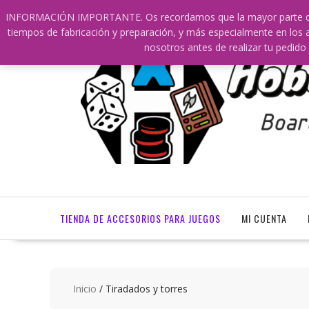
Saltar
609241475 SOLO DE 10:00 a 14:00
info@hobbyaescala.
INFORMACIÓN IMPORTANTE. Os recordamos que la mayor parte de nu
contenido
tiempos de fabricación y preparación, y más especialmente en los a
nosotros antes de realizar tu ped
TIENDA DE ACCESORIOS PARA JUEGOS
MI CUENTA
Inicio
/ Tiradados y torres