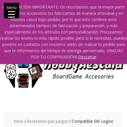
Saltar
609241475 SOLO DE 10:00 a 14:00
info@hobbyaescala.com
INFORMACIÓN IMPORTANTE. Os recordamos que la mayor parte
Menú
contenido
San Fernando de Henares
10:00 - 14:00
de nuestros accesorios los fabricamos de manera artesanal y en
muchos casos bajo pedido, por lo que esto conlleva unos
Mi cuenta
determinados tiempos de fabricación y preparación, y más
especialmente en los artículos con personalización. Procuramos
realizar los envíos lo más rápido posible, pero si lo necesitas, puedes
0
0
ponerte en contacto con nosotros antes de realizar tu pedido para
que te informemos del tiempo de entrega aproximado. GRACIAS
POR TU COMPRENSIÓN!
Descartar
Inicio
/
Accesorios por juegos
/ Compatible SW Legion