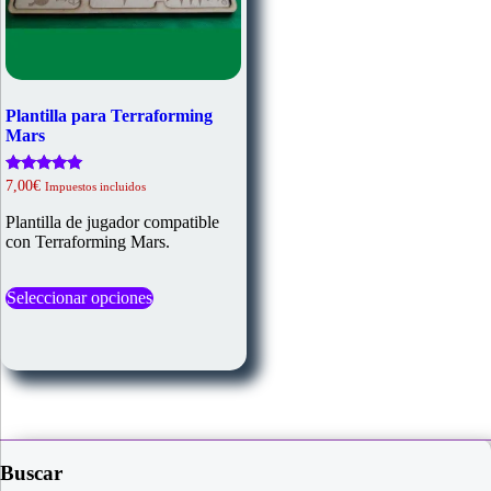
Plantilla para Terraforming
Mars
Valorado
7,00
€
Impuestos incluidos
con
5.00
Plantilla de jugador compatible
de 5
con Terraforming Mars.
Este
Seleccionar opciones
producto
tiene
múltiples
variantes.
Las
opciones
se
pueden
elegir
Buscar
en