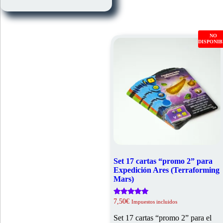
NO
DISPONI
Set 17 cartas “promo 2” para
Expedición Ares (Terraforming
Mars)
Valorado
7,50
€
Impuestos incluidos
con
5.00
Set 17 cartas “promo 2” para el
de 5