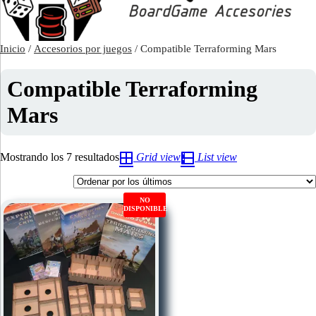
Inicio
/
Accesorios por juegos
/ Compatible Terraforming Mars
Compatible Terraforming
Mars
Ordenado
Mostrando los 7 resultados
Grid view
List view
por
los
últimos
NO
DISPONIBLE