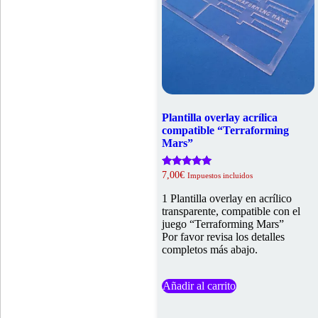
Plantilla overlay acrílica
compatible “Terraforming
Mars”
Valorado
7,00
€
Impuestos incluidos
con
5.00
1 Plantilla overlay en acrílico
de 5
transparente, compatible con el
juego “Terraforming Mars”
Por favor revisa los detalles
completos más abajo.
Añadir al carrito