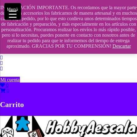
Saltar
INFORMACIÓN IMPORTANTE. Os recordamos que la mayor parte
contenido
609241475 SOLO DE 10:00 a 14:00
Menú
de nuestros accesorios los fabricamos de manera artesanal y en muchos
casos bajo pedido, por lo que esto conlleva unos determinados tiempos
info@hobbyaescala.com
de fabricación y preparación, y más especialmente en los artículos con
personalización. Procuramos realizar los envíos lo más rápido posible,
San Fernando de Henares
pero si lo necesitas, puedes ponerte en contacto con nosotros antes de
realizar tu pedido para que te informemos del tiempo de entrega
10:00 - 14:00
aproximado. GRACIAS POR TU COMPRENSIÓN!
Descartar
Mi cuenta
0
0
Carrito