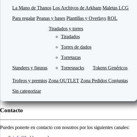
La Mano de Thanos
Los Archivos de Arkham
Maletas LCG
Para regalar
Peanas y bases
Plantillas y Overlays
ROL
Tiradados y torres
Tiradados
Torres de dados
Torretazas
Standees y figuras
Torresnacks
Tokens Genéricos
Trofeos y premios
Zona OUTLET
Zona Pedidos Conjuntas
Sin categorizar
Contacto
Puedes ponerte en contacto con nosotros por los siguientes canales: