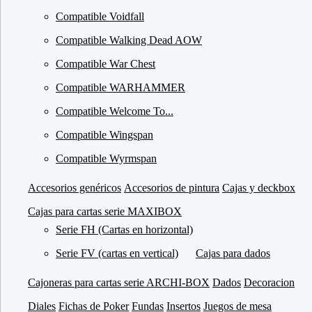
Compatible Voidfall
Compatible Walking Dead AOW
Compatible War Chest
Compatible WARHAMMER
Compatible Welcome To...
Compatible Wingspan
Compatible Wyrmspan
Accesorios genéricos
Accesorios de pintura
Cajas y deckbox
Cajas para cartas serie MAXIBOX
Serie FH (Cartas en horizontal)
Serie FV (cartas en vertical)
Cajas para dados
Cajoneras para cartas serie ARCHI-BOX
Dados
Decoracion
Diales
Fichas de Poker
Fundas
Insertos
Juegos de mesa