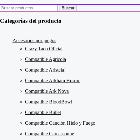
la
página
Buscar
Buscar
de
por:
producto
Categorías del producto
Accesorios por juegos
Crazy Taco Oficial
Compatible Agricola
Compatible Aristeia!
Compatible Arkham Horror
Compatible Ark Nova
Compatible BloodBowl
Compatible Bullet
Compatible Canción Hielo y Fuego
Compatible Carcassonne