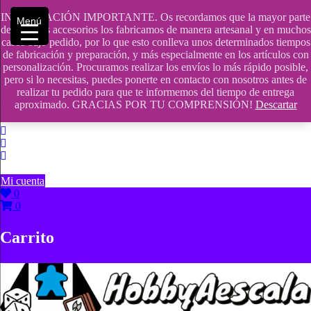
Saltar
INFORMACIÓN IMPORTANTE. Os recordamos que la mayor parte
contenido
609241475 SOLO DE 10:00 a 14:00
Menú
de nuestros accesorios los fabricamos de manera artesanal y en muchos
casos bajo pedido, por lo que esto conlleva unos determinados tiempos
info@hobbyaescala.com
de fabricación y preparación, y más especialmente en los artículos con
personalización. Procuramos realizar los envíos lo más rápido posible,
San Fernando de Henares
pero si lo necesitas, puedes ponerte en contacto con nosotros antes de
realizar tu pedido para que te informemos del tiempo de entrega
10:00 - 14:00
aproximado. GRACIAS POR TU COMPRENSIÓN!
Descartar
Mi cuenta
0
0
Carrito