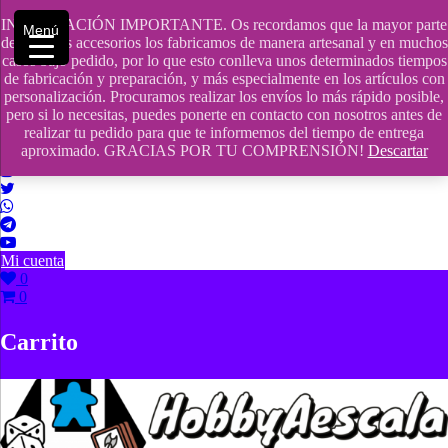
Saltar
INFORMACIÓN IMPORTANTE. Os recordamos que la mayor parte
contenido
609241475 SOLO DE 10:00 a 14:00
Menú
de nuestros accesorios los fabricamos de manera artesanal y en muchos
casos bajo pedido, por lo que esto conlleva unos determinados tiempos
info@hobbyaescala.com
de fabricación y preparación, y más especialmente en los artículos con
personalización. Procuramos realizar los envíos lo más rápido posible,
San Fernando de Henares
pero si lo necesitas, puedes ponerte en contacto con nosotros antes de
realizar tu pedido para que te informemos del tiempo de entrega
10:00 - 14:00
aproximado. GRACIAS POR TU COMPRENSIÓN!
Descartar
Mi cuenta
0
0
Carrito