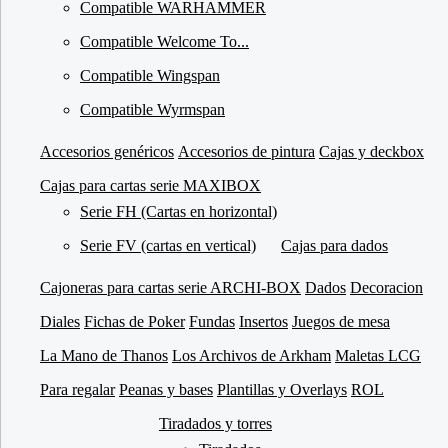
Compatible WARHAMMER
Compatible Welcome To...
Compatible Wingspan
Compatible Wyrmspan
Accesorios genéricos
Accesorios de pintura
Cajas y deckbox
Cajas para cartas serie MAXIBOX
Serie FH (Cartas en horizontal)
Serie FV (cartas en vertical)
Cajas para dados
Cajoneras para cartas serie ARCHI-BOX
Dados
Decoracion
Diales
Fichas de Poker
Fundas
Insertos
Juegos de mesa
La Mano de Thanos
Los Archivos de Arkham
Maletas LCG
Para regalar
Peanas y bases
Plantillas y Overlays
ROL
Tiradados y torres