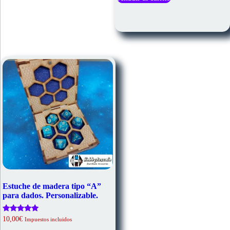
Estuche de madera tipo “A”
para dados. Personalizable.
Valorado
10,00
€
Impuestos incluidos
con