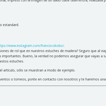
l, impreso con la imagen de un dado clase Guerrero/a, realizada po
o estandard.
ttps://www.instagram.com/franciscokobo/
.
siones de rol que en nuestros estuches de madera? Seguro que al via
 importantes. Bueno, la verdad no podemos asegurar que vayas a sac
estos estuches.
 el artículo, sólo se muestran a modo de ejemplo.
 eventos o torneos, ponte en contacto con nosotros y te haremos una