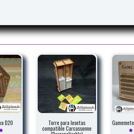
va D20
Torre para losetas
Gamemeter
compatible Carcassonne