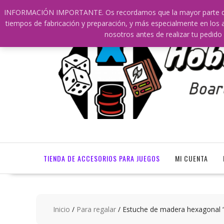
Saltar
609241475 SOLO DE 10:00 a 14:00
info@hobbyaescala
INFORMACIÓN IMPORTANTE. Os recordamos que la mayor parte de nu
contenido
tiempos de fabricación y preparación, y más especialmente en los a
nosotros antes de realizar tu ped
TIENDA DE ACCESORIOS PARA JUEGOS
MI CUENTA
Inicio
/
Para regalar
/ Estuche de madera hexagonal “