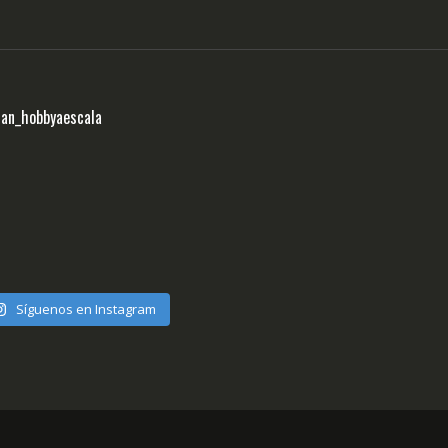
ran_hobbyaescala
Síguenos en Instagram