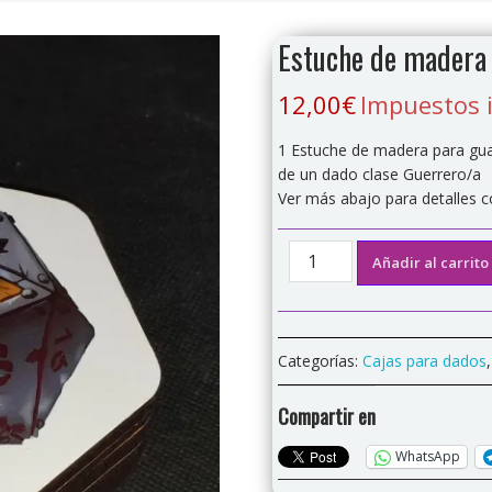
Estuche de madera 
12,00
€
Impuestos 
1 Estuche de madera para gua
de un dado clase Guerrero/a
Ver más abajo para detalles 
Estuche
Añadir al carrito
de
madera
hexagonal
"Guerrero"
Categorías:
Cajas para dados
para
dados.
Compartir en
cantidad
WhatsApp