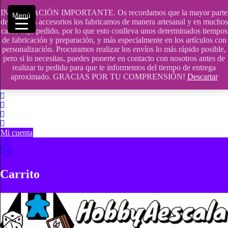
Saltar
INFORMACIÓN IMPORTANTE. Os recordamos que la mayor parte
contenido
609241475 SOLO DE 10:00 a 14:00
Menú
de nuestros accesorios los fabricamos de manera artesanal y en muchos
casos bajo pedido, por lo que esto conlleva unos determinados tiempos
info@hobbyaescala.com
de fabricación y preparación, y más especialmente en los artículos con
personalización. Procuramos realizar los envíos lo más rápido posible,
San Fernando de Henares
pero si lo necesitas, puedes ponerte en contacto con nosotros antes de
realizar tu pedido para que te informemos del tiempo de entrega
10:00 - 14:00
aproximado. GRACIAS POR TU COMPRENSIÓN!
Descartar
Mi cuenta
0
0
Carrito