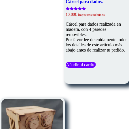
Cárcel para dados.
Valorado
10,00
€
Impuestos incluidos
con
5.00
Cárcel para dados realizada en
de 5
madera, con 4 paredes
removibles.
Por favor lee detenidamente todos
los detalles de este artículo más
abajo antes de realizar tu pedido.
Añadir al carrito