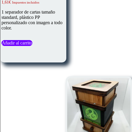
Valorado
1,61
€
Impuestos incluidos
con
5.00
1 separador de cartas tamaño
de 5
standard, plástico PP
personalizado con imagen a todo
color.
Añadir al carrito