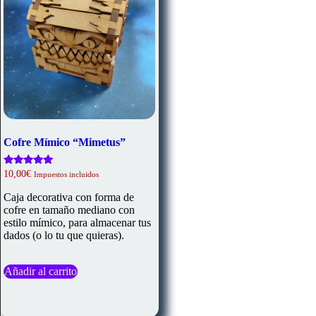
Cofre Mímico “Mimetus”
Valorado
10,00
€
Impuestos incluidos
con
5.00
Caja decorativa con forma de
de 5
cofre en tamaño mediano con
estilo mímico, para almacenar tus
dados (o lo tu que quieras).
Añadir al carrito