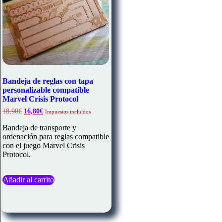
de
producto
Bandeja de reglas con tapa
personalizable compatible
Marvel Crisis Protocol
El
El
18,90
€
16,80
€
Impuestos incluidos
precio
precio
original
actual
Bandeja de transporte y
era:
es:
ordenación para reglas compatible
18,90€.
16,80€.
con el juego Marvel Crisis
Protocol.
Añadir al carrito