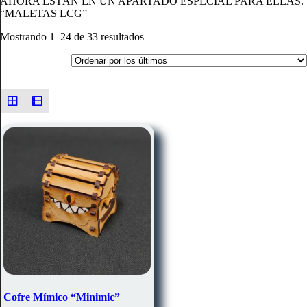
AHORA ESTÁN EN UN APARTADO ESPECIAL PARA ELLAS.
“MALETAS LCG”
Ordenado
Mostrando 1–24 de 33 resultados
por
los
últimos
Cofre Mímico “Minimic”