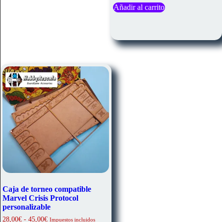
Añadir al carrito
Caja de torneo compatible
Marvel Crisis Protocol
personalizable
Rango
28,00
€
-
45,00
€
Impuestos incluidos