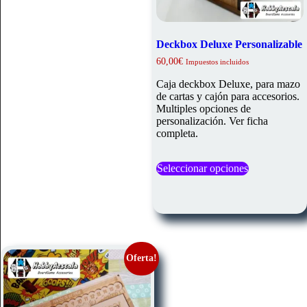
Deckbox Deluxe Personalizable
60,00
€
Impuestos incluidos
Caja deckbox Deluxe, para mazo
de cartas y cajón para accesorios.
Multiples opciones de
personalización. Ver ficha
completa.
Este
Seleccionar opciones
producto
tiene
múltiples
variantes.
Las
opciones
se
pueden
Oferta!
elegir
en
la
página