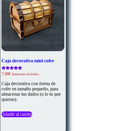
Caja decorativa mini cofre
Valorado
7,00
€
Impuestos incluidos
con
5.00
Caja decorativa con forma de
de 5
cofre en tamaño pequeño, para
almacenar tus dados (o lo tu que
quieras).
Añadir al carrito