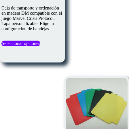
de
precios:
Caja de transporte y ordenación
desde
en madera DM compatible con el
28,00€
juego Marvel Crisis Protocol.
hasta
Tapa personalizable. Elige tu
45,00€
configuración de bandejas.
Este
Seleccionar opciones
producto
tiene
múltiples
variantes.
Las
opciones
se
pueden
elegir
en
la
página
de
producto