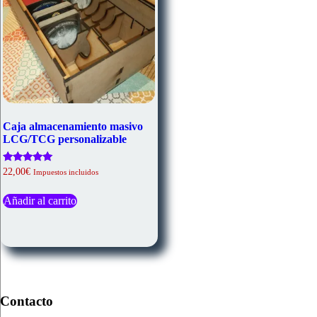
Caja almacenamiento masivo
LCG/TCG personalizable
Valorado
22,00
€
Impuestos incluidos
con
5.00
de 5
Añadir al carrito
Contacto