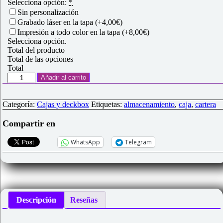
Selecciona opción:
*
Sin personalización
Grabado láser en la tapa
(+4,00€)
Impresión a todo color en la tapa
(+8,00€)
Selecciona opción.
Total del producto
Total de las opciones
Total
Caja
Añadir al carrito
almacenamiento
juegos
"de
Categoría:
Cajas y deckbox
Etiquetas:
almacenamiento
,
caja
,
cartera
Cartera"
personalizable
Compartir en
cantidad
WhatsApp
Telegram
Descripción
Reseñas