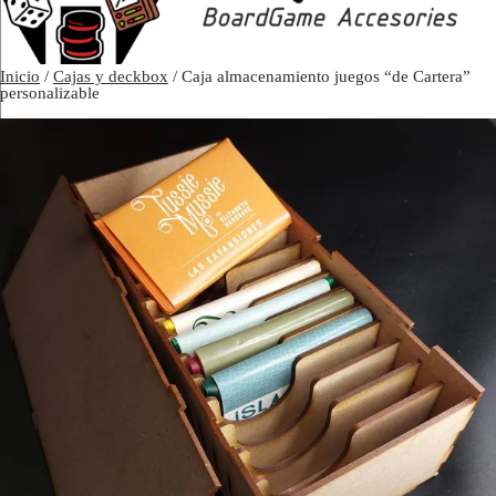
Inicio
/
Cajas y deckbox
/ Caja almacenamiento juegos “de Cartera”
personalizable