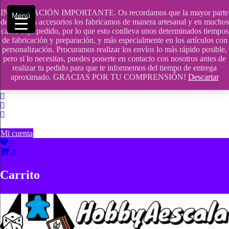
Saltar
INFORMACIÓN IMPORTANTE. Os recordamos que la mayor parte
contenido
609241475 SOLO DE 10:00 a 14:00
Menú
de nuestros accesorios los fabricamos de manera artesanal y en muchos
casos bajo pedido, por lo que esto conlleva unos determinados tiempos
info@hobbyaescala.com
de fabricación y preparación, y más especialmente en los artículos con
personalización. Procuramos realizar los envíos lo más rápido posible,
San Fernando de Henares
pero si lo necesitas, puedes ponerte en contacto con nosotros antes de
realizar tu pedido para que te informemos del tiempo de entrega
10:00 - 14:00
aproximado. GRACIAS POR TU COMPRENSIÓN!
Descartar
Mi cuenta
0
0
Carrito