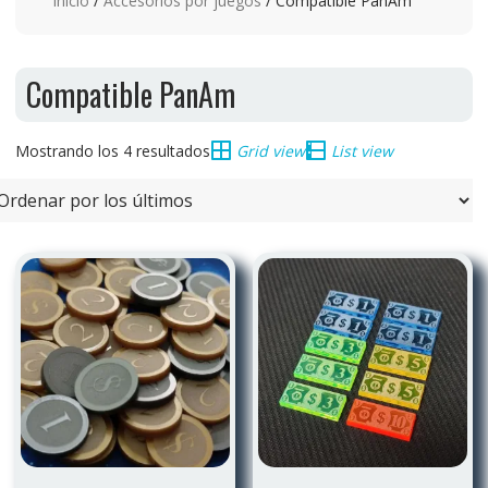
Inicio
/
Accesorios por juegos
/ Compatible PanAm
Compatible PanAm
Ordenado
Mostrando los 4 resultados
Grid view
List view
por
los
últimos