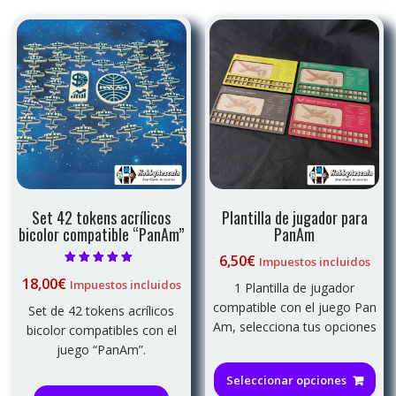
Set 42 tokens acrílicos
Plantilla de jugador para
bicolor compatible “PanAm”
PanAm
6,50
€
Impuestos incluidos
Valorado con
18,00
€
Impuestos incluidos
5.00
1 Plantilla de jugador
de 5
compatible con el juego Pan
Set de 42 tokens acrílicos
Am, selecciona tus opciones
bicolor compatibles con el
juego “PanAm”.
Est
pro
Seleccionar opciones