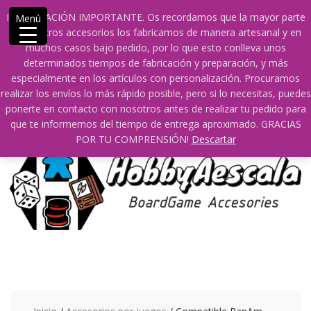
Saltar
609241475 SOLO DE 10:00 a 14:00
INFORMACIÓN IMPORTANTE. Os recordamos que la mayor parte
Menú
contenido
info@hobbyaescala.com
San Fernando de Henares
de nuestros accesorios los fabricamos de manera artesanal y en
10:00 - 14:00
muchos casos bajo pedido, por lo que esto conlleva unos
determinados tiempos de fabricación y preparación, y más
Mi cuenta
especialmente en los artículos con personalización. Procuramos
realizar los envíos lo más rápido posible, pero si lo necesitas, puedes
ponerte en contacto con nosotros antes de realizar tu pedido para
0
0
que te informemos del tiempo de entrega aproximado. GRACIAS
POR TU COMPRENSIÓN!
Descartar