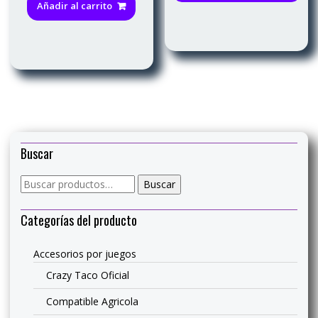
tie
Añadir al carrito
múl
var
Las
opc
se
pue
eleg
en
la
Buscar
pág
de
Buscar
Buscar
pro
por:
Categorías del producto
Accesorios por juegos
Crazy Taco Oficial
Compatible Agricola