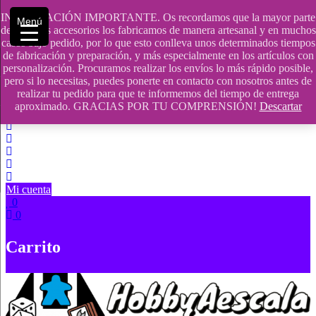
Saltar
INFORMACIÓN IMPORTANTE. Os recordamos que la mayor parte
Menú
contenido
609241475 SOLO DE 10:00 a 14:00
de nuestros accesorios los fabricamos de manera artesanal y en muchos
casos bajo pedido, por lo que esto conlleva unos determinados tiempos
info@hobbyaescala.com
de fabricación y preparación, y más especialmente en los artículos con
personalización. Procuramos realizar los envíos lo más rápido posible,
San Fernando de Henares
pero si lo necesitas, puedes ponerte en contacto con nosotros antes de
realizar tu pedido para que te informemos del tiempo de entrega
10:00 - 14:00
aproximado. GRACIAS POR TU COMPRENSIÓN!
Descartar
Mi cuenta
0
0
Carrito