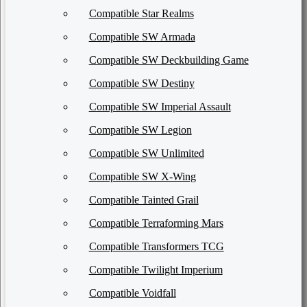
Compatible Star Realms
Compatible SW Armada
Compatible SW Deckbuilding Game
Compatible SW Destiny
Compatible SW Imperial Assault
Compatible SW Legion
Compatible SW Unlimited
Compatible SW X-Wing
Compatible Tainted Grail
Compatible Terraforming Mars
Compatible Transformers TCG
Compatible Twilight Imperium
Compatible Voidfall