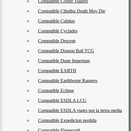
Compatible Coffee Traders
Compatible Cthulhu Death May Die
Compatible Cubitos
Compatible Cyclades
Compatible Descent
Compatible Dragon Ball TCG
Compatible Dune Imperium
Compatible EARTH
Compatible Earthborne Rangers
Compatible Eclipse
Compatible ESDLA LCG
Compatible ESDLA viajes por la tierra media
Compatible Expedicion perdida
Compatible Flamecraft