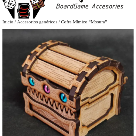
Inicio
/
Accesorios genéricos
/ Cofre Mímico “Mosura”