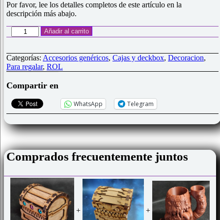
Por favor, lee los detalles completos de este artículo en la
descripción más abajo.
Cofre
Añadir al carrito
Mímico
"Mosura"
cantidad
Categorías:
Accesorios genéricos
,
Cajas y deckbox
,
Decoracion
,
Para regalar
,
ROL
Compartir en
WhatsApp
Telegram
Comprados frecuentemente juntos
+
+