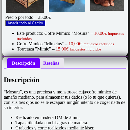
Precio por todo:
35,00
€
Añadir todo al Carrito
Este producto: Cofre Mímico "Mosura"
–
10,00
€
Impuestos
incluidos
Cofre Mímico "Mimetus"
–
10,00
€
Impuestos incluidos
Torretaza "Mimic"
–
15,00
€
Impuestos incluidos
Descripción
Reseñas
Descripción
“Mosura”, es una preciosa y monstruosa caja/cofre mímico de
tamaño mediano, para almacenar tus dados (o lo tu que quieras),
con sus tres ojos no se le escapará ningún intento de coger nada de
su interior.
Realizado en madera DM de 3mm.
Tapa articulada con bisagras de madera.
Grabados y corte realizados mediante láser.