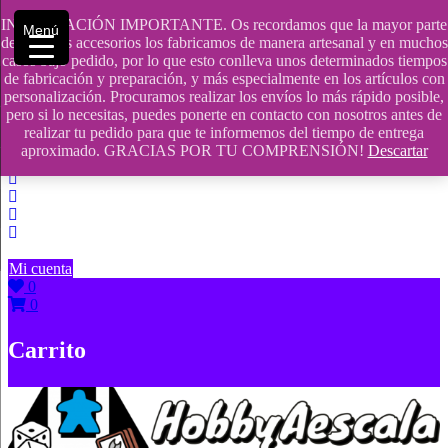
Saltar
INFORMACIÓN IMPORTANTE. Os recordamos que la mayor parte
Menú
contenido
609241475 SOLO DE 10:00 a 14:00
de nuestros accesorios los fabricamos de manera artesanal y en muchos
casos bajo pedido, por lo que esto conlleva unos determinados tiempos
info@hobbyaescala.com
de fabricación y preparación, y más especialmente en los artículos con
personalización. Procuramos realizar los envíos lo más rápido posible,
San Fernando de Henares
pero si lo necesitas, puedes ponerte en contacto con nosotros antes de
realizar tu pedido para que te informemos del tiempo de entrega
10:00 - 14:00
aproximado. GRACIAS POR TU COMPRENSIÓN!
Descartar
Mi cuenta
0
0
Carrito