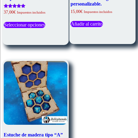
personalizable.
15,00
€
Valorado
Impuestos incluidos
37,00
€
Impuestos incluidos
con
Este
5.00
Añadir al carrito
de 5
Seleccionar opciones
producto
tiene
múltiples
variantes.
Las
opciones
se
pueden
elegir
en
la
página
de
producto
Estuche de madera tipo “A”