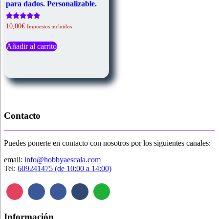
para dados. Personalizable.
Valorado
10,00
€
Impuestos incluidos
con
5.00
de 5
Añadir al carrito
Contacto
Puedes ponerte en contacto con nosotros por los siguientes canales:
email:
info@hobbyaescala.com
Tel:
609241475 (de 10:00 a 14:00)
Información