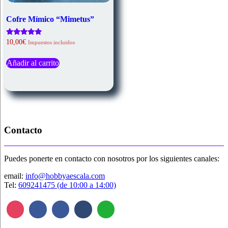
Cofre Mímico “Mimetus”
Valorado
10,00
€
Impuestos incluidos
con
5.00
de 5
Añadir al carrito
Contacto
Puedes ponerte en contacto con nosotros por los siguientes canales:
email:
info@hobbyaescala.com
Tel:
609241475 (de 10:00 a 14:00)