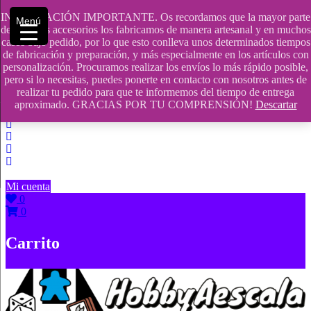
Saltar
INFORMACIÓN IMPORTANTE. Os recordamos que la mayor parte
Menú
contenido
609241475 SOLO DE 10:00 a 14:00
de nuestros accesorios los fabricamos de manera artesanal y en muchos
casos bajo pedido, por lo que esto conlleva unos determinados tiempos
info@hobbyaescala.com
de fabricación y preparación, y más especialmente en los artículos con
personalización. Procuramos realizar los envíos lo más rápido posible,
San Fernando de Henares
pero si lo necesitas, puedes ponerte en contacto con nosotros antes de
realizar tu pedido para que te informemos del tiempo de entrega
10:00 - 14:00
aproximado. GRACIAS POR TU COMPRENSIÓN!
Descartar
Mi cuenta
0
0
Carrito