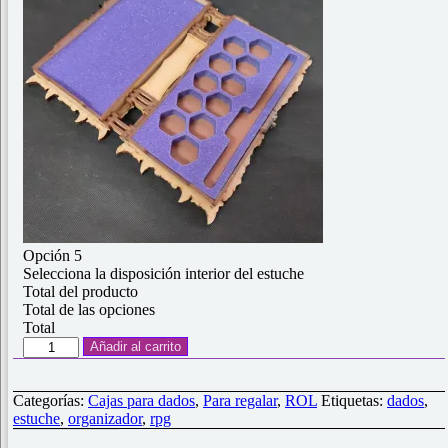
Opción 5
Selecciona la disposición interior del estuche
Total del producto
Total de las opciones
Total
Estuche
Añadir al carrito
"Dungeon
Toolbook".
Personalizable.
Categorías:
Cajas para dados
,
Para regalar
,
ROL
Etiquetas:
dados
,
cantidad
estuche
,
organizador
,
rpg