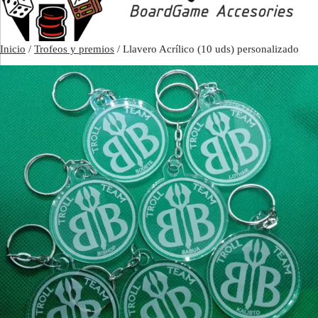
Inicio
/
Trofeos y premios
/ Llavero Acrílico (10 uds) personalizado