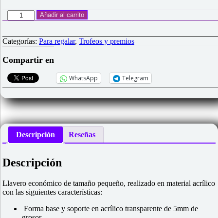
Llavero
Añadir al carrito
Acrílico
(10
uds)
Categorías:
Para regalar
,
Trofeos y premios
personalizado
cantidad
Compartir en
WhatsApp
Telegram
Descripción
Reseñas
Descripción
Llavero económico de tamaño pequeño, realizado en material acrílico
con las siguientes características:
Forma base y soporte en acrílico transparente de 5mm de
grosor