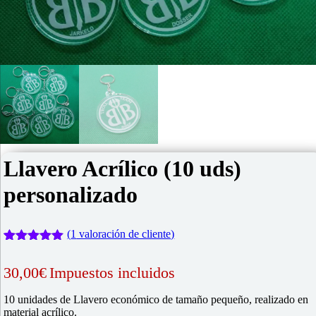
Llavero Acrílico (10 uds)
personalizado
(
1
valoración de cliente)
Valorado
1
con
5.00
de
30,00
€
Impuestos incluidos
5 en base
a
valoración
de un
10 unidades de Llavero económico de tamaño pequeño, realizado en
cliente
material acrílico.