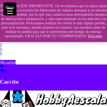
Saltar
INFORMACIÓN IMPORTANTE. Os recordamos que la mayor parte
contenido
609241475 SOLO DE 10:00 a 14:00
Menú
de nuestros accesorios los fabricamos de manera artesanal y en muchos
casos bajo pedido, por lo que esto conlleva unos determinados tiempos
info@hobbyaescala.com
de fabricación y preparación, y más especialmente en los artículos con
personalización. Procuramos realizar los envíos lo más rápido posible,
San Fernando de Henares
pero si lo necesitas, puedes ponerte en contacto con nosotros antes de
realizar tu pedido para que te informemos del tiempo de entrega
10:00 - 14:00
aproximado. GRACIAS POR TU COMPRENSIÓN!
Descartar
Mi cuenta
0
0
Carrito