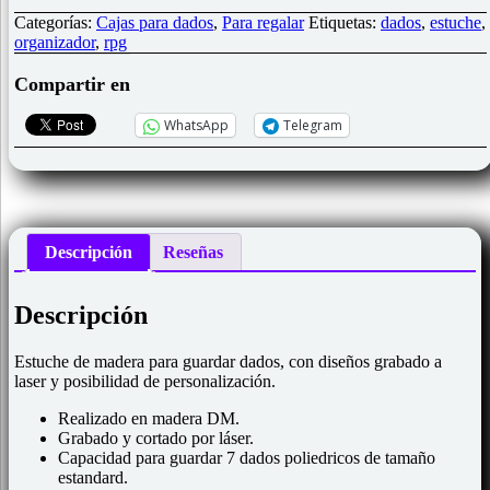
madera
tipo
Categorías:
Cajas para dados
,
Para regalar
Etiquetas:
dados
,
estuche
,
"B"
organizador
,
rpg
para
dados.
Compartir en
Personalizable.
cantidad
WhatsApp
Telegram
Descripción
Reseñas
Descripción
Estuche de madera para guardar dados, con diseños grabado a
laser y posibilidad de personalización.
Realizado en madera DM.
Grabado y cortado por láser.
Capacidad para guardar 7 dados poliedricos de tamaño
estandard.