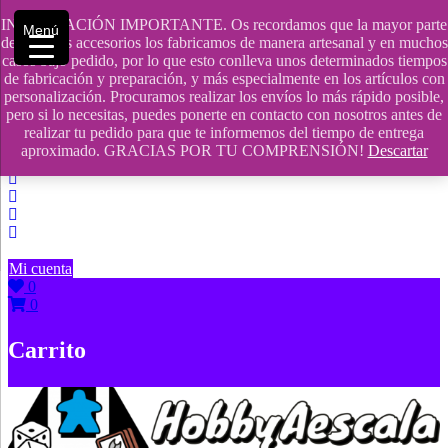
Saltar
INFORMACIÓN IMPORTANTE. Os recordamos que la mayor parte
Menú
contenido
609241475 SOLO DE 10:00 a 14:00
de nuestros accesorios los fabricamos de manera artesanal y en muchos
casos bajo pedido, por lo que esto conlleva unos determinados tiempos
info@hobbyaescala.com
de fabricación y preparación, y más especialmente en los artículos con
personalización. Procuramos realizar los envíos lo más rápido posible,
San Fernando de Henares
pero si lo necesitas, puedes ponerte en contacto con nosotros antes de
realizar tu pedido para que te informemos del tiempo de entrega
10:00 - 14:00
aproximado. GRACIAS POR TU COMPRENSIÓN!
Descartar
Mi cuenta
0
0
Carrito