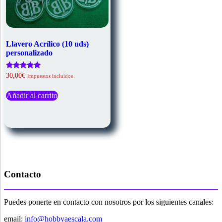
Llavero Acrílico (10 uds)
personalizado
Valorado
30,00
€
Impuestos incluidos
con
5.00
de 5
Añadir al carrito
Contacto
Puedes ponerte en contacto con nosotros por los siguientes canales:
email:
info@hobbyaescala.com