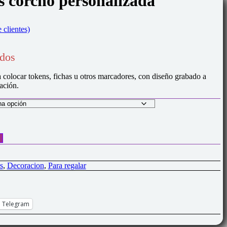
s corcho personalizada
 clientes)
idos
colocar tokens, fichas u otros marcadores, con diseño grabado a
ación.
s
,
Decoracion
,
Para regalar
Telegram