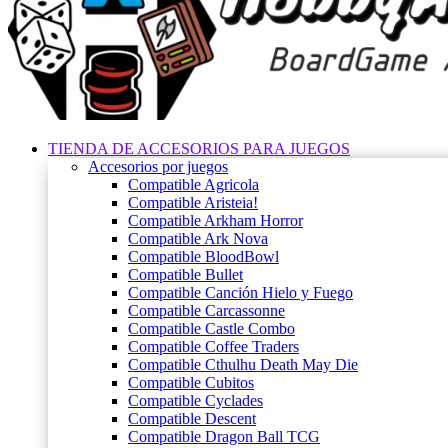
TIENDA DE ACCESORIOS PARA JUEGOS
Accesorios por juegos
Compatible Agricola
Compatible Aristeia!
Compatible Arkham Horror
Compatible Ark Nova
Compatible BloodBowl
Compatible Bullet
Compatible Canción Hielo y Fuego
Compatible Carcassonne
Compatible Castle Combo
Compatible Coffee Traders
Compatible Cthulhu Death May Die
Compatible Cubitos
Compatible Cyclades
Compatible Descent
Compatible Dragon Ball TCG