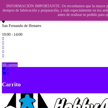
Saltar
INFORMACIÓN IMPORTANTE. Os recordamos que la mayor parte de n
contenido
609241475 SOLO DE 10:00 a 14:00
tiempos de fabricación y preparación, y más especialmente en los artí
antes de realizar tu pedido p
info@hobbyaescala.com
San Fernando de Henares
10:00 - 14:00
Mi cuenta
0
0
Carrito