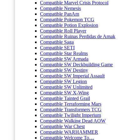
Compatible Marvel Crisis Protocol
Compatible Nemesis
Compatible PanAm
Compatible Pokemon TCG
Compatible Potion Explosion
Compatible Roll Player
Compatible Ruinas Perdidas de Arnak
Compatible Saga
Compatible SETI
Compatible Star Realms
Compatible SW Armada
Compatible SW Deckbuilding Game
Compatible SW Destiny
Compatible SW Imperial Assault
Compatible SW Legion
Compatible SW Unlimited
Compatible SW X-Wing
Compatible Tainted Grail
Compatible Terraforming Mars
Compatible Transformers TCG
Compatible Twilight Imperium
Compatible Walking Dead AOW
Compatible War Chest
Compatible WARHAMMER
Compatible Welcome To…