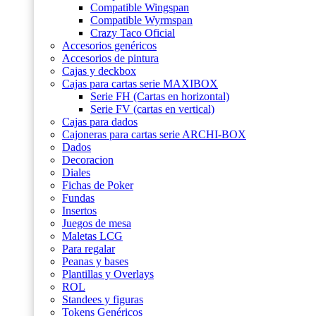
Compatible Wingspan
Compatible Wyrmspan
Crazy Taco Oficial
Accesorios genéricos
Accesorios de pintura
Cajas y deckbox
Cajas para cartas serie MAXIBOX
Serie FH (Cartas en horizontal)
Serie FV (cartas en vertical)
Cajas para dados
Cajoneras para cartas serie ARCHI-BOX
Dados
Decoracion
Diales
Fichas de Poker
Fundas
Insertos
Juegos de mesa
Maletas LCG
Para regalar
Peanas y bases
Plantillas y Overlays
ROL
Standees y figuras
Tokens Genéricos