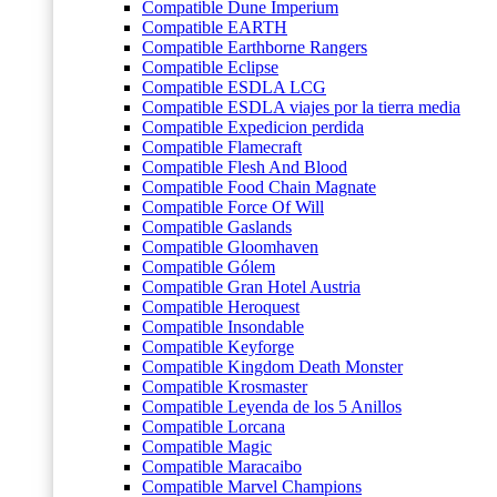
Compatible Dune Imperium
Compatible EARTH
Compatible Earthborne Rangers
Compatible Eclipse
Compatible ESDLA LCG
Compatible ESDLA viajes por la tierra media
Compatible Expedicion perdida
Compatible Flamecraft
Compatible Flesh And Blood
Compatible Food Chain Magnate
Compatible Force Of Will
Compatible Gaslands
Compatible Gloomhaven
Compatible Gólem
Compatible Gran Hotel Austria
Compatible Heroquest
Compatible Insondable
Compatible Keyforge
Compatible Kingdom Death Monster
Compatible Krosmaster
Compatible Leyenda de los 5 Anillos
Compatible Lorcana
Compatible Magic
Compatible Maracaibo
Compatible Marvel Champions