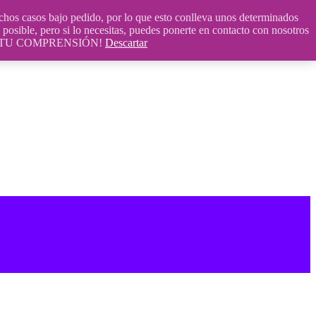
 casos bajo pedido, por lo que esto conlleva unos determinados
posible, pero si lo necesitas, puedes ponerte en contacto con nosotros
S POR TU COMPRENSIÓN!
Descartar