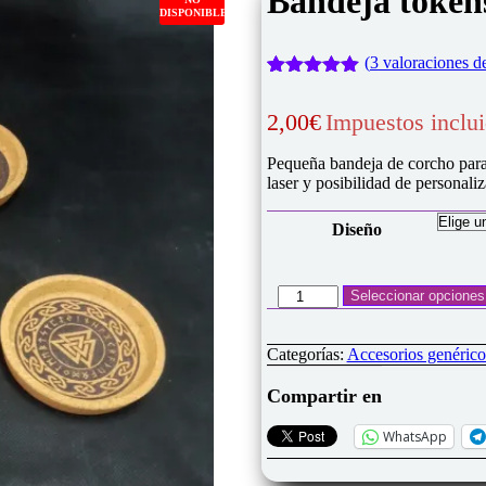
Bandeja token
DISPONIBLE
(
3
valoraciones de
Valorado
3
con
5.00
de
2,00
€
Impuestos inclu
5 en base
a
valoraciones
Pequeña bandeja de corcho para 
de clientes
laser y posibilidad de personaliz
Diseño
Bandeja
Seleccionar opciones
tokens
corcho
personalizada
Categorías:
Accesorios genérico
cantidad
Compartir en
WhatsApp