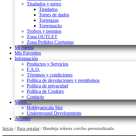
Tiradados y torres
Tiradados
Torres de dados
Torretazas
Torresnacks
Trofeos y premios
Zona OUTLET
Zona Pedidos Conjuntas
Mi cuenta
Mis Favoritos
Información
Productos y Servicios
F.A.Q.
Términos y condiciones
Política de devoluciones y reembolsos
Política de privacidad
Política de Cookies
Contacto
Varios…
Hobbyaescala Slot
Underground Developments
Acceder
Inicio
/
Para regalar
/ Bandeja tokens corcho personalizada