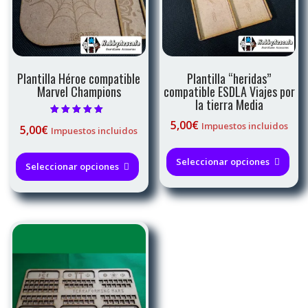
en
la
pág
de
pro
Plantilla Héroe compatible
Plantilla “heridas”
Marvel Champions
compatible ESDLA Viajes por
la tierra Media
Valorado con
5,00
€
Impuestos incluidos
5,00
€
Impuestos incluidos
4.67
de 5
Est
Este
pro
Seleccionar opciones
producto
Seleccionar opciones
tie
tiene
múl
múltiples
var
variantes.
Las
Las
opc
opciones
se
se
pue
pueden
eleg
elegir
en
en