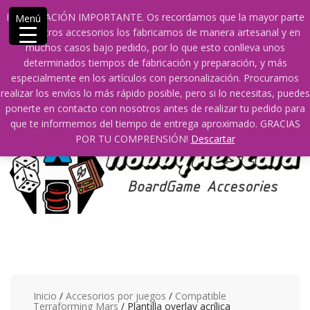
Saltar
609241475 SOLO DE 10:00 a 14:00
info@hobbyaescala.com
INFORMACIÓN IMPORTANTE. Os recordamos que la mayor parte
Menú
contenido
San Fernando de Henares
10:00 - 14:00
de nuestros accesorios los fabricamos de manera artesanal y en
muchos casos bajo pedido, por lo que esto conlleva unos
Mi cuenta
determinados tiempos de fabricación y preparación, y más
especialmente en los artículos con personalización. Procuramos
realizar los envíos lo más rápido posible, pero si lo necesitas, puedes
0
0
ponerte en contacto con nosotros antes de realizar tu pedido para
que te informemos del tiempo de entrega aproximado. GRACIAS
POR TU COMPRENSIÓN!
Descartar
Inicio
/
Accesorios por juegos
/
Compatible
Terraforming Mars
/ Plantilla overlay acrílica