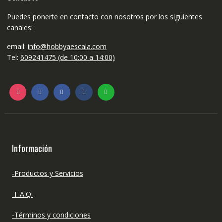
la
página
Puedes ponerte en contacto con nosotros por los siguientes
de
canales:
producto
email:
info@hobbyaescala.com
Tel:
609241475 (de 10:00 a 14:00)
Información
-Productos y Servicios
-F.A.Q.
-Términos y condiciones