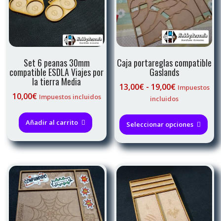
Set 6 peanas 30mm
Caja portareglas compatible
compatible ESDLA Viajes por
Gaslands
la tierra Media
Rango
13,00
€
-
19,00
€
Impuestos
10,00
€
de
Impuestos incluidos
incluidos
precios:
Est
desde
Añadir al carrito
pro
Seleccionar opciones
13,00€
tie
hasta
múl
19,00€
var
Las
opc
se
pue
eleg