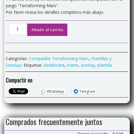
juego “Terraforming Mars”
Por favor revisa los detalles completos más abajo.
Plantilla
Añadir al carrito
overlay
acrílica
compatible
"Terraforming
Categorías:
Compatible Terraforming Mars
,
Plantillas y
Mars"
Overlays
Etiquetas:
dashboard
,
marte
,
overlay
,
plantilla
cantidad
Compartir en
WhatsApp
Telegram
Comprados frecuentemente juntos
Precio por todo:
8,50
€