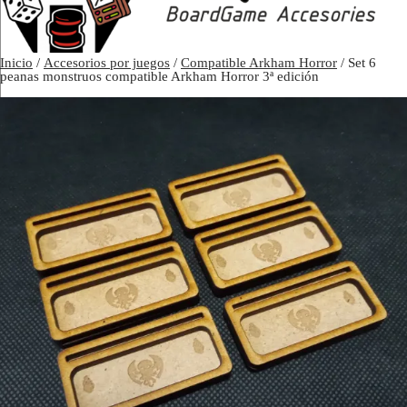
Inicio
/
Accesorios por juegos
/
Compatible Arkham Horror
/ Set 6
peanas monstruos compatible Arkham Horror 3ª edición