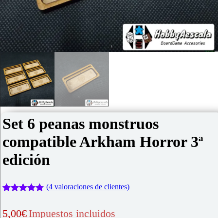
Set 6 peanas monstruos
compatible Arkham Horror 3ª
edición
(
4
valoraciones de clientes)
Valorado
4
con
5.00
de
5,00
€
Impuestos incluidos
5 en base