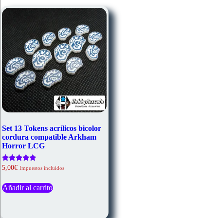
se
pueden
elegir
en
la
página
de
producto
Set 13 Tokens acrílicos bicolor
cordura compatible Arkham
Horror LCG
Valorado
5,00
€
Impuestos incluidos
con
5.00
de 5
Añadir al carrito