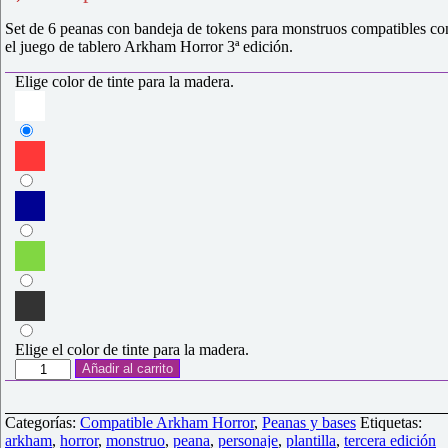
a
valoraciones
Set de 6 peanas con bandeja de tokens para monstruos compatibles co
de clientes
el juego de tablero Arkham Horror 3ª edición.
Elige color de tinte para la madera.
Elige el color de tinte para la madera.
Set
Añadir al carrito
6
peanas
monstruos
Categorías:
Compatible Arkham Horror
,
Peanas y bases
Etiquetas:
compatible
arkham
,
horror
,
monstruo
,
peana
,
personaje
,
plantilla
,
tercera edición