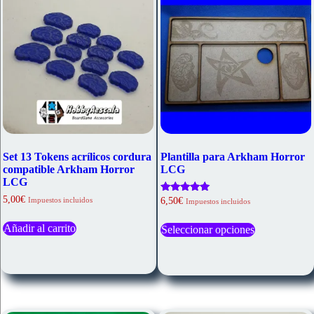
Set 13 Tokens acrílicos cordura
Plantilla para Arkham Horror
compatible Arkham Horror
LCG
LCG
5,00
€
Valorado
Impuestos incluidos
6,50
€
Impuestos incluidos
con
Este
5.00
Añadir al carrito
de 5
Seleccionar opciones
producto
tiene
múltiples
variantes.
Las
opciones
se