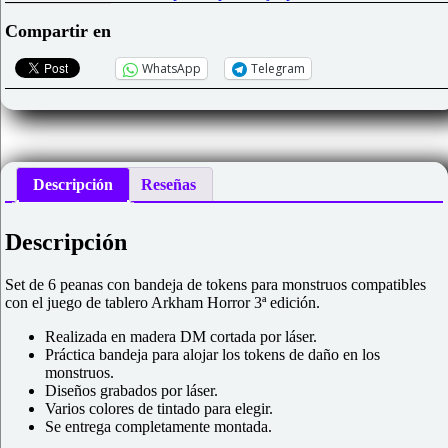
Arkham
Horror
Compartir en
3ª
edición
WhatsApp
Telegram
cantidad
Descripción
Reseñas
Descripción
Set de 6 peanas con bandeja de tokens para monstruos compatibles
con el juego de tablero Arkham Horror 3ª edición.
Realizada en madera DM cortada por láser.
Práctica bandeja para alojar los tokens de daño en los
monstruos.
Diseños grabados por láser.
Varios colores de tintado para elegir.
Se entrega completamente montada.