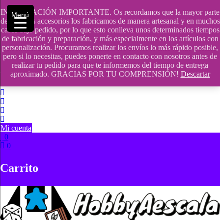
Saltar
INFORMACIÓN IMPORTANTE. Os recordamos que la mayor parte
contenido
609241475 SOLO DE 10:00 a 14:00
Menú
de nuestros accesorios los fabricamos de manera artesanal y en muchos
casos bajo pedido, por lo que esto conlleva unos determinados tiempos
info@hobbyaescala.com
de fabricación y preparación, y más especialmente en los artículos con
personalización. Procuramos realizar los envíos lo más rápido posible,
San Fernando de Henares
pero si lo necesitas, puedes ponerte en contacto con nosotros antes de
realizar tu pedido para que te informemos del tiempo de entrega
10:00 - 14:00
aproximado. GRACIAS POR TU COMPRENSIÓN!
Descartar
Mi cuenta
0
0
Carrito