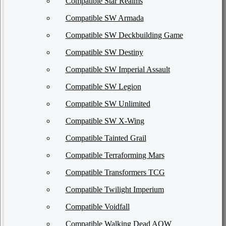
Compatible Star Realms
Compatible SW Armada
Compatible SW Deckbuilding Game
Compatible SW Destiny
Compatible SW Imperial Assault
Compatible SW Legion
Compatible SW Unlimited
Compatible SW X-Wing
Compatible Tainted Grail
Compatible Terraforming Mars
Compatible Transformers TCG
Compatible Twilight Imperium
Compatible Voidfall
Compatible Walking Dead AOW