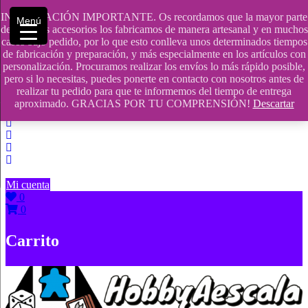
Saltar
INFORMACIÓN IMPORTANTE. Os recordamos que la mayor parte
Menú
contenido
609241475 SOLO DE 10:00 a 14:00
de nuestros accesorios los fabricamos de manera artesanal y en muchos
casos bajo pedido, por lo que esto conlleva unos determinados tiempos
info@hobbyaescala.com
de fabricación y preparación, y más especialmente en los artículos con
personalización. Procuramos realizar los envíos lo más rápido posible,
San Fernando de Henares
pero si lo necesitas, puedes ponerte en contacto con nosotros antes de
realizar tu pedido para que te informemos del tiempo de entrega
10:00 - 14:00
aproximado. GRACIAS POR TU COMPRENSIÓN!
Descartar
Mi cuenta
0
0
Carrito