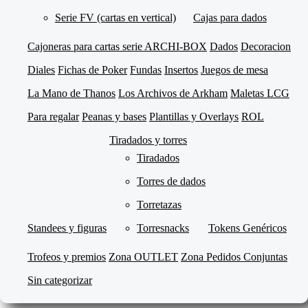
Serie FV (cartas en vertical)
Cajas para dados
Cajoneras para cartas serie ARCHI-BOX
Dados
Decoracion
Diales
Fichas de Poker
Fundas
Insertos
Juegos de mesa
La Mano de Thanos
Los Archivos de Arkham
Maletas LCG
Para regalar
Peanas y bases
Plantillas y Overlays
ROL
Tiradados y torres
Tiradados
Torres de dados
Torretazas
Standees y figuras
Torresnacks
Tokens Genéricos
Trofeos y premios
Zona OUTLET
Zona Pedidos Conjuntas
Sin categorizar