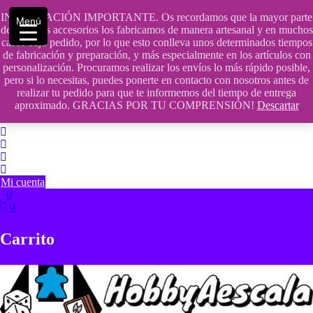
Saltar
INFORMACIÓN IMPORTANTE. Os recordamos que la mayor parte
contenido
609241475 SOLO DE 10:00 a 14:00
Menú
de nuestros accesorios los fabricamos de manera artesanal y en muchos
casos bajo pedido, por lo que esto conlleva unos determinados tiempos
info@hobbyaescala.com
de fabricación y preparación, y más especialmente en los artículos con
personalización. Procuramos realizar los envíos lo más rápido posible,
San Fernando de Henares
pero si lo necesitas, puedes ponerte en contacto con nosotros antes de
realizar tu pedido para que te informemos del tiempo de entrega
10:00 - 14:00
aproximado. GRACIAS POR TU COMPRENSIÓN!
Descartar
Mi cuenta
0
0
Carrito