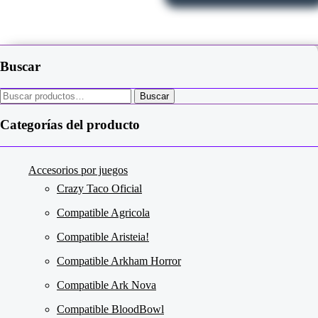
Las
opciones
se
pueden
elegir
Buscar
en
la
página
Buscar
Buscar
de
por:
producto
Categorías del producto
Accesorios por juegos
Crazy Taco Oficial
Compatible Agricola
Compatible Aristeia!
Compatible Arkham Horror
Compatible Ark Nova
Compatible BloodBowl