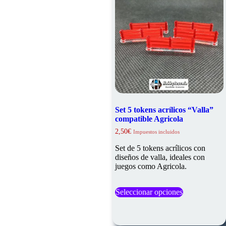
Set 5 tokens acrílicos “Valla”
compatible Agricola
2,50
€
Impuestos incluidos
Set de 5 tokens acrílicos con
diseños de valla, ideales con
juegos como Agricola.
Este
Seleccionar opciones
producto
tiene
múltiples
variantes.