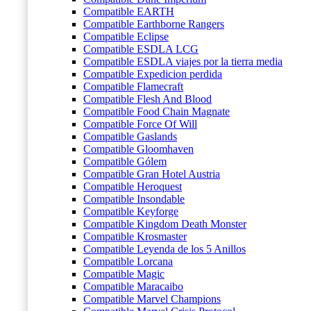
Compatible EARTH
Compatible Earthborne Rangers
Compatible Eclipse
Compatible ESDLA LCG
Compatible ESDLA viajes por la tierra media
Compatible Expedicion perdida
Compatible Flamecraft
Compatible Flesh And Blood
Compatible Food Chain Magnate
Compatible Force Of Will
Compatible Gaslands
Compatible Gloomhaven
Compatible Gólem
Compatible Gran Hotel Austria
Compatible Heroquest
Compatible Insondable
Compatible Keyforge
Compatible Kingdom Death Monster
Compatible Krosmaster
Compatible Leyenda de los 5 Anillos
Compatible Lorcana
Compatible Magic
Compatible Maracaibo
Compatible Marvel Champions