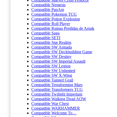
Compatible Marvel Crisis Protocol
Compatible Nemesis
Compatible PanAm
Compatible Pokemon TCG
Compatible Potion Explosion
Compatible Roll Player
Compatible Ruinas Perdidas de Arnak
Compatible Saga
Compatible SETI
Compatible Star Realms
Compatible SW Armada
Compatible SW Deckbuilding Game
Compatible SW Destiny
Compatible SW Imperial Assault
Compatible SW Legion
Compatible SW Unlimited
Compatible SW X-Wing
Compatible Tainted Grail
Compatible Terraforming Mars
Compatible Transformers TCG
Compatible Twilight Imperium
Compatible Walking Dead AOW
Compatible War Chest
Compatible WARHAMMER
Compatible Welcome To…