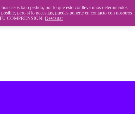
 casos bajo pedido, por lo que esto conlleva unos determinados
posible, pero si lo necesitas, puedes ponerte en contacto con nosotros
S POR TU COMPRENSIÓN!
Descartar