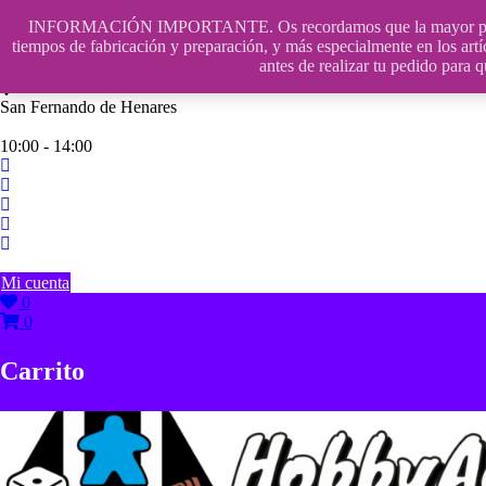
Saltar
INFORMACIÓN IMPORTANTE. Os recordamos que la mayor parte de n
contenido
609241475 SOLO DE 10:00 a 14:00
tiempos de fabricación y preparación, y más especialmente en los artí
antes de realizar tu pedido p
info@hobbyaescala.com
San Fernando de Henares
10:00 - 14:00
Mi cuenta
0
0
Carrito