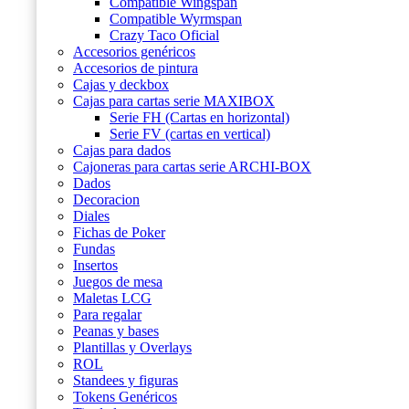
Compatible Wingspan
Compatible Wyrmspan
Crazy Taco Oficial
Accesorios genéricos
Accesorios de pintura
Cajas y deckbox
Cajas para cartas serie MAXIBOX
Serie FH (Cartas en horizontal)
Serie FV (cartas en vertical)
Cajas para dados
Cajoneras para cartas serie ARCHI-BOX
Dados
Decoracion
Diales
Fichas de Poker
Fundas
Insertos
Juegos de mesa
Maletas LCG
Para regalar
Peanas y bases
Plantillas y Overlays
ROL
Standees y figuras
Tokens Genéricos