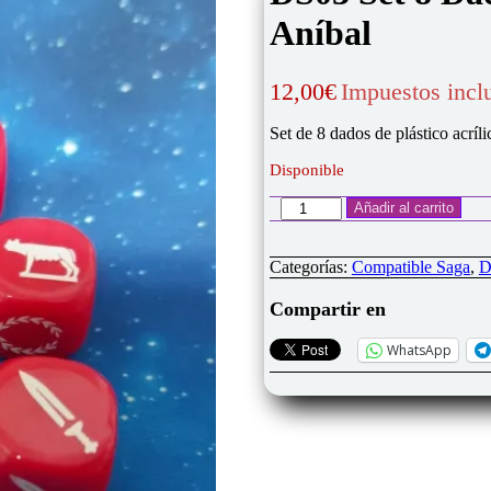
Aníbal
12,00
€
Impuestos incl
Set de 8 dados de plástico acrí
Disponible
DS03
Añadir al carrito
Set
8
Dados
Categorías:
Compatible Saga
,
D
SAGA
-
Compartir en
Romanos
Edad
WhatsApp
de
Aníbal
cantidad