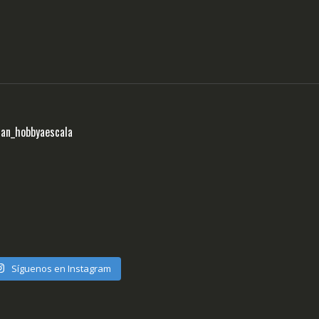
ran_hobbyaescala
Síguenos en Instagram