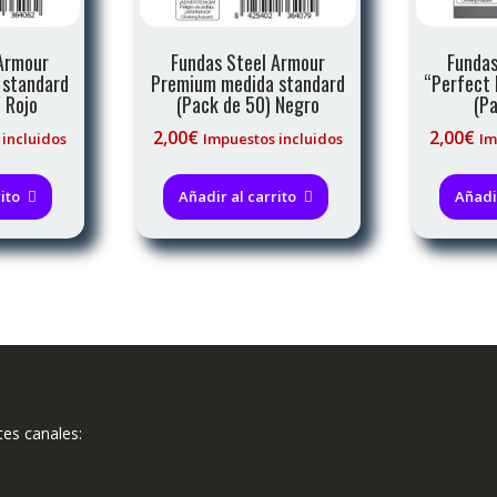
 Armour
Fundas Steel Armour
Fundas
 standard
Premium medida standard
“Perfect 
 Rojo
(Pack de 50) Negro
(Pa
2,00
€
2,00
€
 incluidos
Impuestos incluidos
Im
ito
Añadir al carrito
Añadir
tes canales: