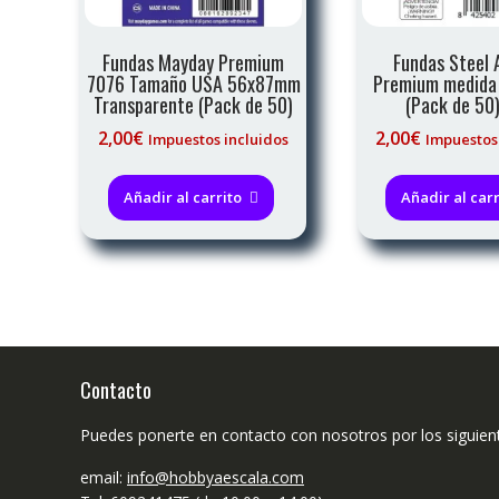
Fundas Mayday Premium
Fundas Steel
7076 Tamaño USA 56x87mm
Premium medida
Transparente (Pack de 50)
(Pack de 50)
2,00
€
2,00
€
Impuestos incluidos
Impuestos
Añadir al carrito
Añadir al carr
Contacto
Puedes ponerte en contacto con nosotros por los siguien
email:
info@hobbyaescala.com