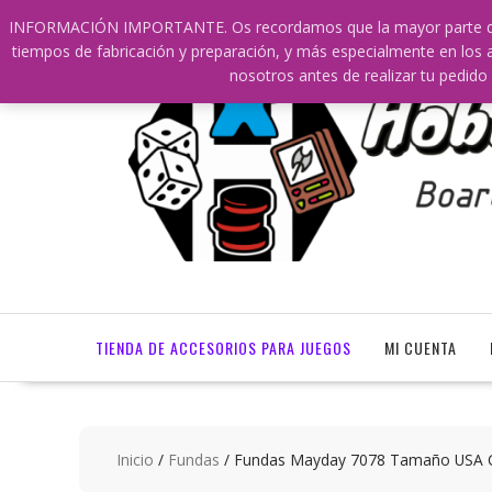
Saltar
609241475 SOLO DE 10:00 a 14:00
info@hobbyaescala.
INFORMACIÓN IMPORTANTE. Os recordamos que la mayor parte de nu
contenido
tiempos de fabricación y preparación, y más especialmente en los a
nosotros antes de realizar tu ped
TIENDA DE ACCESORIOS PARA JUEGOS
MI CUENTA
Inicio
/
Fundas
/ Fundas Mayday 7078 Tamaño USA C