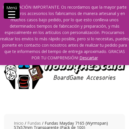
Saltar
609241475 SOLO DE 10:00 a 14:00
info@hobbyaescala.com
INFORMACIÓN IMPORTANTE. Os recordamos que la mayor parte
Menú
contenido
San Fernando de Henares
10:00 - 14:00
de nuestros accesorios los fabricamos de manera artesanal y en
muchos casos bajo pedido, por lo que esto conlleva unos
Mi cuenta
determinados tiempos de fabricación y preparación, y más
especialmente en los artículos con personalización. Procuramos
realizar los envíos lo más rápido posible, pero si lo necesitas, puedes
0
0
ponerte en contacto con nosotros antes de realizar tu pedido para
que te informemos del tiempo de entrega aproximado. GRACIAS
POR TU COMPRENSIÓN!
Descartar
Inicio
/
Fundas
/ Fundas Mayday 7165 (Wyrmspan)
57x57mm Transparente (Pack de 100)