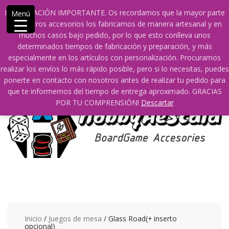
Saltar
609241475 SOLO DE 10:00 a 14:00
info@hobbyaescala.com
INFORMACIÓN IMPORTANTE. Os recordamos que la mayor parte
Menú
contenido
San Fernando de Henares
10:00 - 14:00
de nuestros accesorios los fabricamos de manera artesanal y en
muchos casos bajo pedido, por lo que esto conlleva unos
Mi cuenta
determinados tiempos de fabricación y preparación, y más
especialmente en los artículos con personalización. Procuramos
realizar los envíos lo más rápido posible, pero si lo necesitas, puedes
0
0
ponerte en contacto con nosotros antes de realizar tu pedido para
que te informemos del tiempo de entrega aproximado. GRACIAS
POR TU COMPRENSIÓN!
Descartar
Inicio
/
Juegos de mesa
/ Glass Road(+ inserto
opcional)