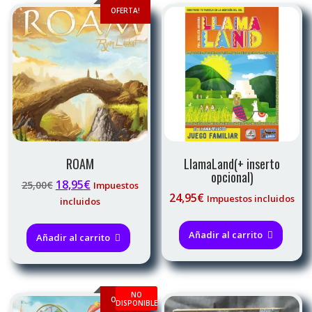
OFERTA!
ROAM
LlamaLand(+ inserto
opcional)
El
El
18,95
€
25,00
€
Impuestos
24,95
€
precio
precio
Impuestos incluidos
incluidos
original
actual
era:
es:
Añadir al carrito
Añadir al carrito
25,00€.
18,95€.
NO
OFERTA!
DISPONIBLE