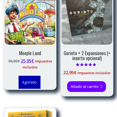
Meeple Land
Gorinto + 2 Expansiones (+
inserto opcional)
El
El
25,95
€
36,00
€
Impuestos
precio
precio
incluidos
Valorado con
original
actual
22,95
€
Impuestos incluidos
5.00
de 5
era:
es:
Agotado
36,00€.
25,95€.
Añadir al carrito