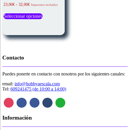
Rango
23,00
€
-
32,00
€
Impuestos incluidos
de
Este
precios:
Seleccionar opciones
producto
desde
tiene
23,00€
múltiples
hasta
variantes.
32,00€
Las
opciones
se
pueden
Contacto
elegir
en
la
página
Puedes ponerte en contacto con nosotros por los siguientes canales:
de
email:
info@hobbyaescala.com
producto
Tel:
609241475 (de 10:00 a 14:00)
Información