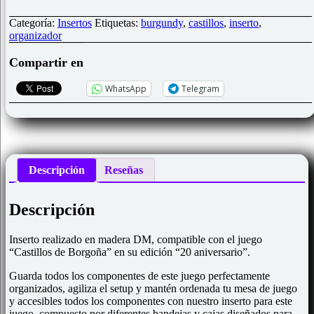
"Castillos
de
Categoría:
Insertos
Etiquetas:
burgundy
,
castillos
,
inserto
,
Borgoña"
organizador
cantidad
Compartir en
WhatsApp
Telegram
Descripción
Reseñas
Descripción
Inserto realizado en madera DM, compatible con el juego
“Castillos de Borgoña” en su edición “20 aniversario”.
Guarda todos los componentes de este juego perfectamente
organizados, agiliza el setup y mantén ordenada tu mesa de juego
y accesibles todos los componentes con nuestro inserto para este
juego, compuesto por diferentes bandejas y cajas diseñados para