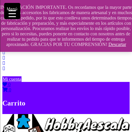
Saltar
INFORMACIÓN IMPORTANTE. Os recordamos que la mayor parte
Menú
contenido
609241475 SOLO DE 10:00 a 14:00
de nuestros accesorios los fabricamos de manera artesanal y en muchos
casos bajo pedido, por lo que esto conlleva unos determinados tiempos
info@hobbyaescala.com
de fabricación y preparación, y más especialmente en los artículos con
personalización. Procuramos realizar los envíos lo más rápido posible,
San Fernando de Henares
pero si lo necesitas, puedes ponerte en contacto con nosotros antes de
realizar tu pedido para que te informemos del tiempo de entrega
10:00 - 14:00
aproximado. GRACIAS POR TU COMPRENSIÓN!
Descartar
Mi cuenta
0
0
Carrito