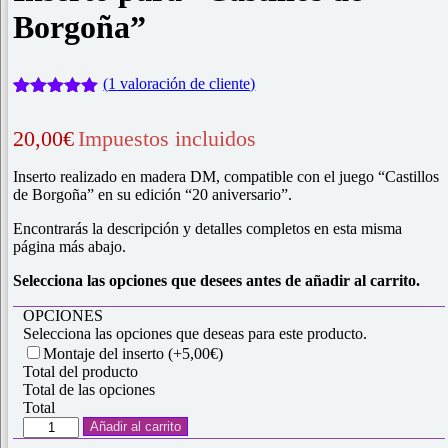
Borgoña”
(
1
valoración de cliente)
Valorado
1
con
5.00
de
20,00
€
Impuestos incluidos
5 en base
a
valoración
de un
Inserto realizado en madera DM, compatible con el juego “Castillos
cliente
de Borgoña” en su edición “20 aniversario”.
Encontrarás la descripción y detalles completos en esta misma
página más abajo.
Selecciona las opciones que desees antes de añadir al carrito.
OPCIONES
Selecciona las opciones que deseas para este producto.
Montaje del inserto
(+5,00€)
Total del producto
Total de las opciones
Total
Inserto
Añadir al carrito
para