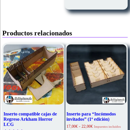
Productos relacionados
Inserto compatible cajas de
Inserto para “Incómodos
Regreso Arkham Horror
invitados” (1ª edición)
LCG
Rango
17,00
€
-
22,00
€
Impuestos incluidos