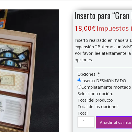
Inserto para “Gran 
18,00
€
Impuestos 
Inserto realizado en madera D
expansión “¡Bailemos un Vals!
Por favor, lee atentamente la 
opciones.
Opciones:
*
Inserto DESMONTADO
Completamente montad
Selecciona opción.
Total del producto
Total de las opciones
Total
Inserto
Añadir al carrito
para