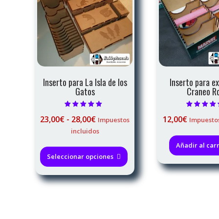
Inserto para La Isla de los
Inserto para e
Gatos
Craneo R
Valorado con
Valorado c
Rango
23,00
€
-
28,00
€
12,00
€
Impuestos
Impuestos
5.00
4.89
de 5
de 5
de
incluidos
precios:
Este
Añadir al carr
desde
producto
Seleccionar opciones
23,00€
tiene
hasta
múltiples
28,00€
variantes.
Las
opciones