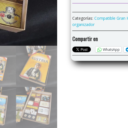
"Gran
hotel
Austria"+"¡Bailemos
Categorías:
Compatible Gran H
un
organizador
Vals!"
cantidad
Compartir en
WhatsApp