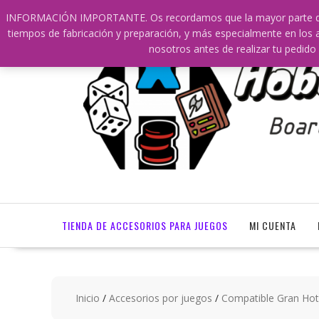
Saltar
609241475 SOLO DE 10:00 a 14:00
info@hobbyaescala.
INFORMACIÓN IMPORTANTE. Os recordamos que la mayor parte de nu
contenido
tiempos de fabricación y preparación, y más especialmente en los a
nosotros antes de realizar tu ped
TIENDA DE ACCESORIOS PARA JUEGOS
MI CUENTA
Inicio
/
Accesorios por juegos
/
Compatible Gran Hote