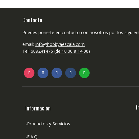
se
pueden
elegir
Contacto
en
la
Puedes ponerte en contacto con nosotros por los siguien
página
de
email:
info@hobbyaescala.com
producto
Tel:
609241475 (de 10:00 a 14:00)
f
Información
-Productos y Servicios
-F.A.Q.