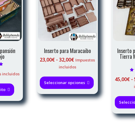
xpansión
Inserto para Maracaibo
Inserto p
ojo
Tierra 
Rango
23,00
€
-
32,00
€
Impuestos
de
incluidos
on
precios:
 incluidos
Este
V
45,00
€
-
desde
producto
Seleccionar opciones
23,00€
tiene
ito
hasta
múltiples
32,00€
variantes.
Selecci
Las
opciones
se
pueden