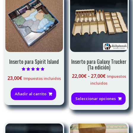
Inserto para Spirit Island
Inserto para Galaxy Trucker
(1a edición)
Valorado con
Rango
22,00
€
-
27,00
€
Impuestos
23,00
€
Impuestos incluidos
5.00
de
de 5
incluidos
precios:
Est
Añadir al carrito
desde
pro
Seleccionar opciones
22,00€
tie
hasta
múl
27,00€
var
La
opc