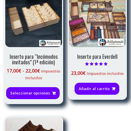
se
pu
ele
en
la
pág
de
pro
Inserto para “Incómodos
Inserto para Everdell
invitados” (1ª edición)
Rango
Valorado con
17,00
€
-
22,00
€
Impuestos
23,00
€
Impuestos incluidos
5.00
de
de 5
incluidos
precios:
Este
Añadir al carrito
desde
producto
Seleccionar opciones
17,00€
tiene
hasta
múltiples
22,00€
variantes.
Las
opciones