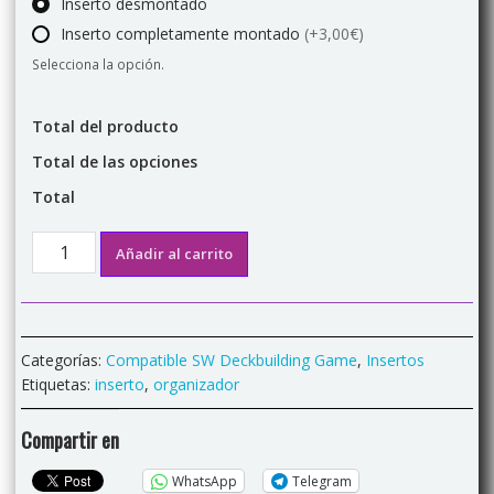
Inserto desmontado
Inserto completamente montado
(+3,00€)
Selecciona la opción.
Total del producto
Total de las opciones
Total
Inserto
Añadir al carrito
para
"Star
Wars
Deckbuilding
Categorías:
Compatible SW Deckbuilding Game
,
Insertos
Game"
Etiquetas:
inserto
,
organizador
cantidad
Compartir en
WhatsApp
Telegram