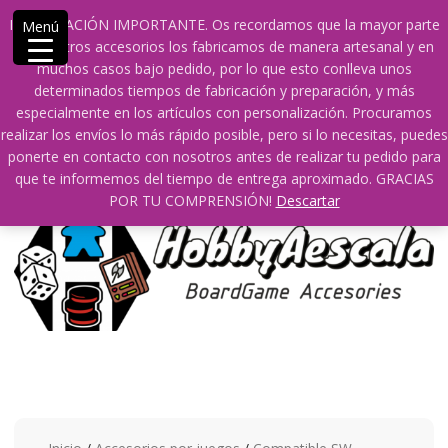
Saltar
609241475 SOLO DE 10:00 a 14:00
INFORMACIÓN IMPORTANTE. Os recordamos que la mayor parte
Menú
contenido
info@hobbyaescala.com
San Fernando de Henares
de nuestros accesorios los fabricamos de manera artesanal y en
10:00 - 14:00
muchos casos bajo pedido, por lo que esto conlleva unos
determinados tiempos de fabricación y preparación, y más
Mi cuenta
especialmente en los artículos con personalización. Procuramos
realizar los envíos lo más rápido posible, pero si lo necesitas, puedes
ponerte en contacto con nosotros antes de realizar tu pedido para
0
0
que te informemos del tiempo de entrega aproximado. GRACIAS
POR TU COMPRENSIÓN!
Descartar