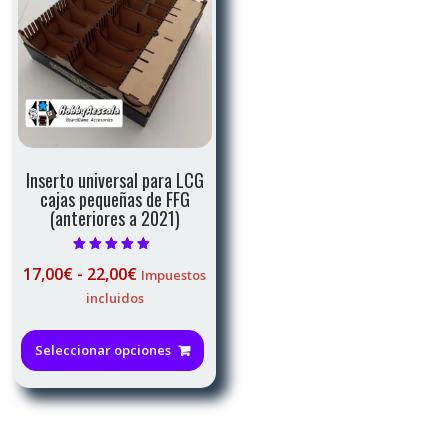
se
pueden
elegir
en
la
página
de
producto
Inserto universal para LCG
cajas pequeñas de FFG
(anteriores a 2021)
Valorado con
Rango
17,00
€
-
22,00
€
Impuestos
5.00
de 5
de
incluidos
precios:
Este
desde
producto
Seleccionar opciones
17,00€
tiene
hasta
múltiples
22,00€
variantes.
Las