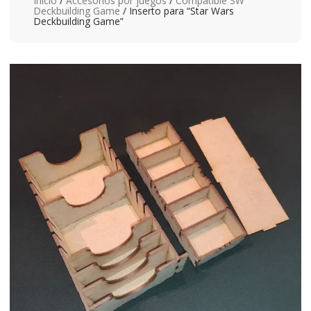
Inicio
/
Accesorios por juegos
/
Compatible SW
Deckbuilding Game
/ Inserto para “Star Wars
Deckbuilding Game”