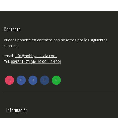
opciones
se
pueden
elegir
en
Contacto
la
página
Puedes ponerte en contacto con nosotros por los siguientes
de
canales:
producto
email:
info@hobbyaescala.com
Tel:
609241475 (de 10:00 a 14:00)
Información