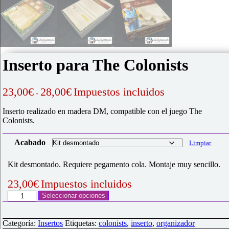
Inserto para The Colonists
Rango
23,00
€
28,00
€
Impuestos incluidos
-
de
precios:
Inserto realizado en madera DM, compatible con el juego The
desde
Colonists.
23,00€
hasta
Acabado
Limpiar
28,00€
Kit desmontado. Requiere pegamento cola. Montaje muy sencillo.
23,00
€
Impuestos incluidos
Inserto
Seleccionar opciones
para
The
Colonists
Categoría:
Insertos
Etiquetas:
colonists
,
inserto
,
organizador