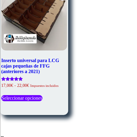
página
de
producto
Inserto universal para LCG
cajas pequeñas de FFG
(anteriores a 2021)
Rango
Valorado
17,00
€
-
22,00
€
Impuestos incluidos
con
de
Este
5.00
precios:
de 5
Seleccionar opciones
producto
desde
tiene
17,00€
múltiples
hasta
variantes.
22,00€
Las
opciones
se
pueden