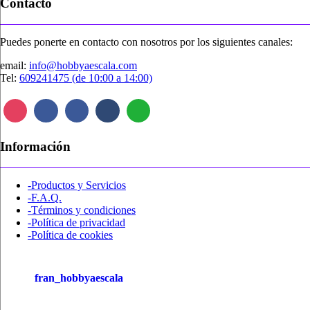
Contacto
elegir
en
la
Puedes ponerte en contacto con nosotros por los siguientes canales:
página
de
email:
info@hobbyaescala.com
producto
Tel:
609241475 (de 10:00 a 14:00)
Información
-Productos y Servicios
-F.A.Q.
-Términos y condiciones
-Política de privacidad
-Política de cookies
fran_hobbyaescala