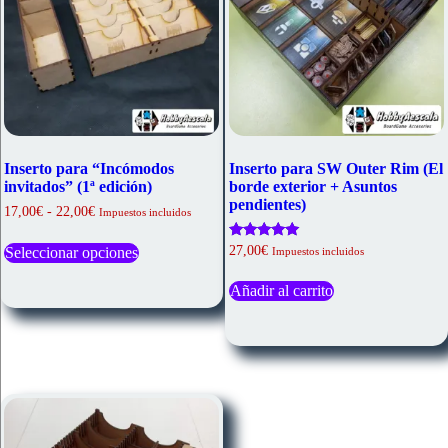
página
página
de
de
producto
producto
Inserto para “Incómodos
Inserto para SW Outer Rim (El
invitados” (1ª edición)
borde exterior + Asuntos
pendientes)
Rango
17,00
€
-
22,00
€
Impuestos incluidos
de
Este
precios:
Valorado
27,00
€
Seleccionar opciones
producto
Impuestos incluidos
desde
con
tiene
17,00€
5.00
múltiples
de 5
Añadir al carrito
hasta
variantes.
22,00€
Las
opciones
se
pueden
elegir
en
la