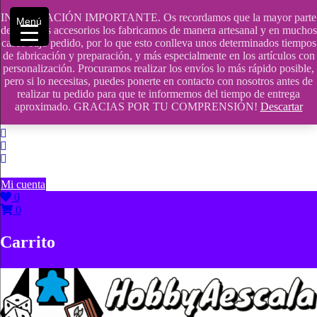
Saltar
INFORMACIÓN IMPORTANTE. Os recordamos que la mayor parte
contenido
609241475 SOLO DE 10:00 a 14:00
Menú
de nuestros accesorios los fabricamos de manera artesanal y en muchos
casos bajo pedido, por lo que esto conlleva unos determinados tiempos
info@hobbyaescala.com
de fabricación y preparación, y más especialmente en los artículos con
personalización. Procuramos realizar los envíos lo más rápido posible,
San Fernando de Henares
pero si lo necesitas, puedes ponerte en contacto con nosotros antes de
realizar tu pedido para que te informemos del tiempo de entrega
10:00 - 14:00
aproximado. GRACIAS POR TU COMPRENSIÓN!
Descartar
Mi cuenta
0
0
Carrito