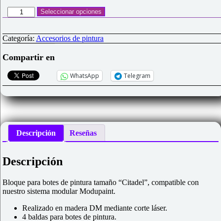
Modupaint
Seleccionar opciones
bloque
MCS1
(Citadel)
Categoría:
Accesorios de pintura
cantidad
Compartir en
WhatsApp
Telegram
Descripción
Reseñas
Descripción
Bloque para botes de pintura tamaño “Citadel”, compatible con
nuestro sistema modular Modupaint.
Realizado en madera DM mediante corte láser.
4 baldas para botes de pintura.