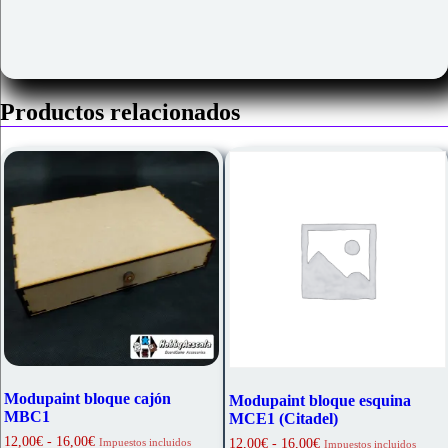
Productos relacionados
Modupaint bloque cajón
Modupaint bloque esquina
MBC1
MCE1 (Citadel)
Rango
12,00
€
-
16,00
€
Rango
Impuestos incluidos
12,00
€
-
16,00
€
Impuestos incluidos