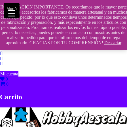
Saltar
INFORMACIÓN IMPORTANTE. Os recordamos que la mayor parte
contenido
609241475 SOLO DE 10:00 a 14:00
Menú
de nuestros accesorios los fabricamos de manera artesanal y en muchos
casos bajo pedido, por lo que esto conlleva unos determinados tiempos
info@hobbyaescala.com
de fabricación y preparación, y más especialmente en los artículos con
personalización. Procuramos realizar los envíos lo más rápido posible,
San Fernando de Henares
pero si lo necesitas, puedes ponerte en contacto con nosotros antes de
realizar tu pedido para que te informemos del tiempo de entrega
10:00 - 14:00
aproximado. GRACIAS POR TU COMPRENSIÓN!
Descartar
Mi cuenta
0
0
Carrito