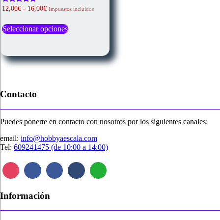
Rango
Valorado
12,00
€
-
16,00
€
Impuestos incluidos
con
de
Este
5.00
precios:
de 5
Seleccionar opciones
producto
desde
tiene
12,00€
múltiples
hasta
variantes.
16,00€
Las
opciones
se
pueden
Contacto
elegir
en
la
Puedes ponerte en contacto con nosotros por los siguientes canales:
página
de
email:
info@hobbyaescala.com
producto
Tel:
609241475 (de 10:00 a 14:00)
Información