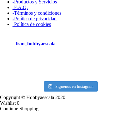
-Productos y Servicios
-F.A.Q.
-Términos y condiciones
-Política de privacidad
-Política de cookies
fran_hobbyaescala
Síguenos en Instagram
Copyright © Hobbyaescala 2020
Wishlist
0
Continue Shopping