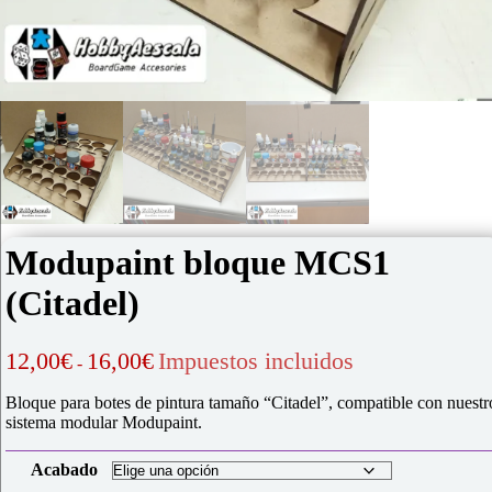
Modupaint bloque MCS1
(Citadel)
Rango
12,00
€
16,00
€
Impuestos incluidos
-
de
precios:
Bloque para botes de pintura tamaño “Citadel”, compatible con nuestr
desde
sistema modular Modupaint.
12,00€
hasta
Acabado
16,00€