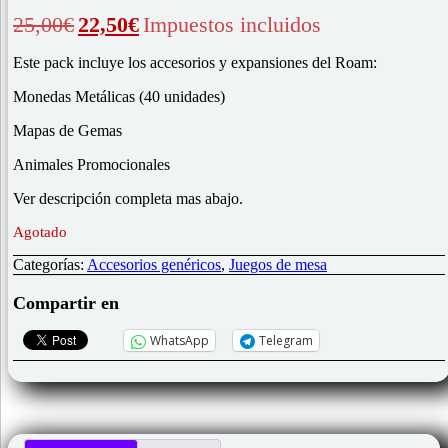
El
El
25,00
€
22,50
€
Impuestos incluidos
precio
precio
original
actual
Este pack incluye los accesorios y expansiones del Roam:
era:
es:
25,00€.
22,50€.
Monedas Metálicas (40 unidades)
Mapas de Gemas
Animales Promocionales
Ver descripción completa mas abajo.
Agotado
Categorías:
Accesorios genéricos
,
Juegos de mesa
Compartir en
WhatsApp
Telegram