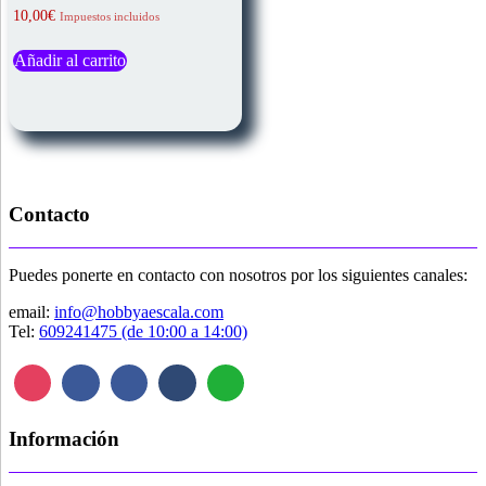
Valorado
10,00
€
Impuestos incluidos
con
5.00
de 5
Añadir al carrito
Contacto
Puedes ponerte en contacto con nosotros por los siguientes canales:
email:
info@hobbyaescala.com
Tel:
609241475 (de 10:00 a 14:00)
Información