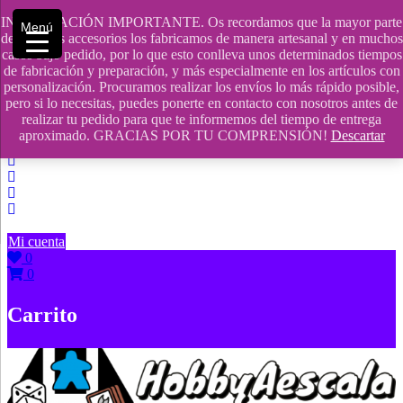
Saltar
INFORMACIÓN IMPORTANTE. Os recordamos que la mayor parte
Menú
contenido
609241475 SOLO DE 10:00 a 14:00
de nuestros accesorios los fabricamos de manera artesanal y en muchos
casos bajo pedido, por lo que esto conlleva unos determinados tiempos
info@hobbyaescala.com
de fabricación y preparación, y más especialmente en los artículos con
personalización. Procuramos realizar los envíos lo más rápido posible,
San Fernando de Henares
pero si lo necesitas, puedes ponerte en contacto con nosotros antes de
realizar tu pedido para que te informemos del tiempo de entrega
10:00 - 14:00
aproximado. GRACIAS POR TU COMPRENSIÓN!
Descartar
Mi cuenta
0
0
Carrito