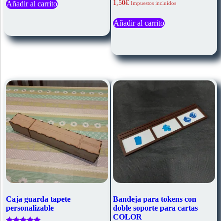
Valorado
1,50
€
Añadir al carrito
Impuestos incluidos
con
3.50
de 5
Añadir al carrito
Caja guarda tapete
Bandeja para tokens con
personalizable
doble soporte para cartas
COLOR