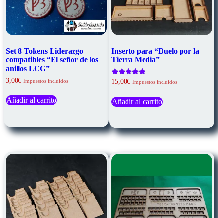
Set 8 Tokens Liderazgo
Inserto para “Duelo por la
compatibles “El señor de los
Tierra Media”
anillos LCG”
3,00
€
Valorado
Impuestos incluidos
15,00
€
Impuestos incluidos
con
5.00
Añadir al carrito
de 5
Añadir al carrito