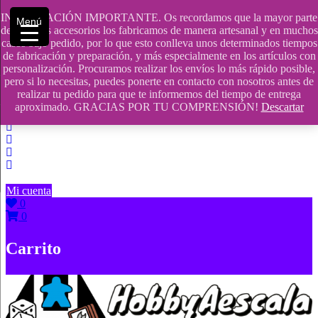
Saltar
INFORMACIÓN IMPORTANTE. Os recordamos que la mayor parte
Menú
contenido
609241475 SOLO DE 10:00 a 14:00
de nuestros accesorios los fabricamos de manera artesanal y en muchos
casos bajo pedido, por lo que esto conlleva unos determinados tiempos
info@hobbyaescala.com
de fabricación y preparación, y más especialmente en los artículos con
personalización. Procuramos realizar los envíos lo más rápido posible,
San Fernando de Henares
pero si lo necesitas, puedes ponerte en contacto con nosotros antes de
realizar tu pedido para que te informemos del tiempo de entrega
10:00 - 14:00
aproximado. GRACIAS POR TU COMPRENSIÓN!
Descartar
Mi cuenta
0
0
Carrito