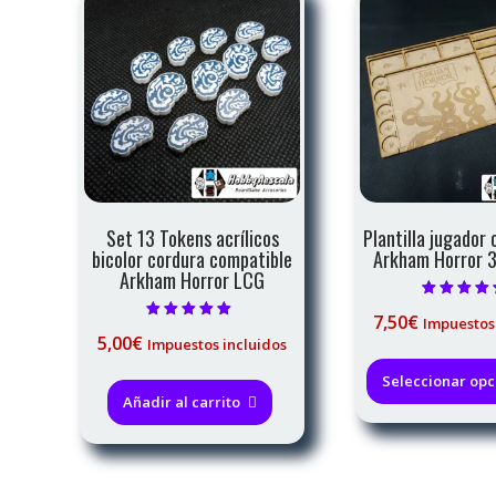
Set 13 Tokens acrílicos
Plantilla jugador
bicolor cordura compatible
Arkham Horror 3
Arkham Horror LCG
Valorado c
7,50
€
Impuestos
5.00
Valorado con
de 5
5,00
€
Impuestos incluidos
5.00
de 5
Seleccionar opc
Añadir al carrito