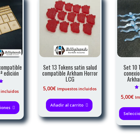
 compatible
Set 13 Tokens satin salud
Set 10 
ª edición
compatible Arkham Horror
conexio
LCG
Arkha
on
5,00
€
Impuestos incluidos
 incluidos
V
5,00
€
Im
Este
Añadir al carrito
producto
iones
Selecci
tiene
múltiples
variantes.
Las