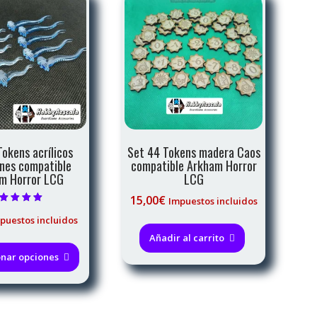
Tokens acrílicos
Set 44 Tokens madera Caos
nes compatible
compatible Arkham Horror
m Horror LCG
LCG
15,00
€
Impuestos incluidos
alorado con
puestos incluidos
5.00
de 5
Añadir al carrito
Este
producto
onar opciones
tiene
múltiples
variantes.