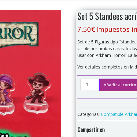
Set 5 Standees acrí
7,50
€
Impuestos in
Set de 5 Figuras tipo “standee
visible por ambas caras. Inclu
usar con Arkham Horror: La fies
Ver detalles completos en la 
Set
Añadir al carrito
5
Standees
acrílicas
colección
Categorías:
Compatible Arkha
"Investigadores
10"
Compartir en
cantidad