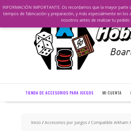
Saltar
609241475 SOLO DE 10:00 a 14:00
info@hobbyaescala.c
INFORMACIÓN IMPORTANTE. Os recordamos que la mayor parte de nu
contenido
tiempos de fabricación y preparación, y más especialmente en los a
nosotros antes de realizar tu ped
TIENDA DE ACCESORIOS PARA JUEGOS
MI CUENTA
Inicio
/
Accesorios por juegos
/
Compatible Arkham 