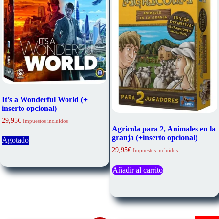
It’s a Wonderful World (+
inserto opcional)
29,95
€
Impuestos incluidos
Agricola para 2, Animales en la
granja (+inserto opcional)
Agotado
29,95
€
Impuestos incluidos
Añadir al carrito