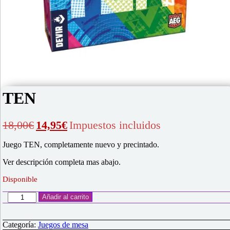
TEN
El
El
18,00
€
14,95
€
Impuestos incluidos
precio
precio
original
actual
Juego TEN, completamente nuevo y precintado.
era:
es:
18,00€.
14,95€.
Ver descripción completa mas abajo.
Disponible
TEN
Añadir al carrito
cantidad
Categoría:
Juegos de mesa