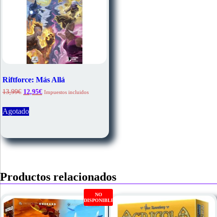
Riftforce: Más Allá
El
El
13,99
€
12,95
€
Impuestos incluidos
precio
precio
original
actual
Agotado
era:
es:
13,99€.
12,95€.
Productos relacionados
NO
DISPONIBLE