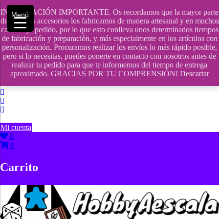
Saltar
INFORMACIÓN IMPORTANTE. Os recordamos que la mayor parte
contenido
609241475 SOLO DE 10:00 a 14:00
Menú
de nuestros accesorios los fabricamos de manera artesanal y en muchos
casos bajo pedido, por lo que esto conlleva unos determinados tiempos
info@hobbyaescala.com
de fabricación y preparación, y más especialmente en los artículos con
personalización. Procuramos realizar los envíos lo más rápido posible,
San Fernando de Henares
pero si lo necesitas, puedes ponerte en contacto con nosotros antes de
realizar tu pedido para que te informemos del tiempo de entrega
10:00 - 14:00
aproximado. GRACIAS POR TU COMPRENSIÓN!
Descartar
Mi cuenta
0
0
Carrito