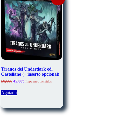
Tiranos del Underdark ed.
Castellano (+ inserto opcional)
El
El
50,00
€
45,00
€
Impuestos incluidos
precio
precio
original
actual
Agotado
era:
es:
50,00€.
45,00€.