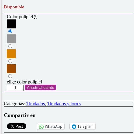
Disponible
Color polipiel
*
elige color polipiel
Tiradados
Añadir al carrito
polipiel
"Dado
Guerrero"
Categorías:
Tiradados
,
Tiradados y torres
cantidad
Compartir en
WhatsApp
Telegram