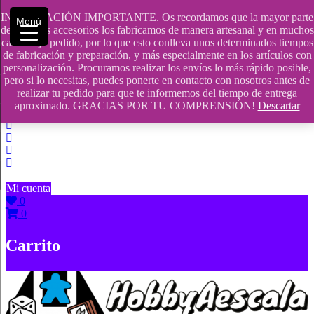
Saltar
INFORMACIÓN IMPORTANTE. Os recordamos que la mayor parte
Menú
contenido
609241475 SOLO DE 10:00 a 14:00
de nuestros accesorios los fabricamos de manera artesanal y en muchos
casos bajo pedido, por lo que esto conlleva unos determinados tiempos
info@hobbyaescala.com
de fabricación y preparación, y más especialmente en los artículos con
personalización. Procuramos realizar los envíos lo más rápido posible,
San Fernando de Henares
pero si lo necesitas, puedes ponerte en contacto con nosotros antes de
realizar tu pedido para que te informemos del tiempo de entrega
10:00 - 14:00
aproximado. GRACIAS POR TU COMPRENSIÓN!
Descartar
Mi cuenta
0
0
Carrito