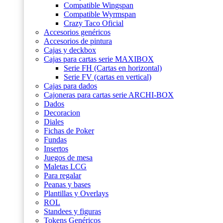
Compatible Wingspan
Compatible Wyrmspan
Crazy Taco Oficial
Accesorios genéricos
Accesorios de pintura
Cajas y deckbox
Cajas para cartas serie MAXIBOX
Serie FH (Cartas en horizontal)
Serie FV (cartas en vertical)
Cajas para dados
Cajoneras para cartas serie ARCHI-BOX
Dados
Decoracion
Diales
Fichas de Poker
Fundas
Insertos
Juegos de mesa
Maletas LCG
Para regalar
Peanas y bases
Plantillas y Overlays
ROL
Standees y figuras
Tokens Genéricos