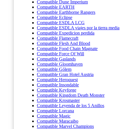
Compatible Dune Imperium
Compatible EARTH
Compatible Earthborne Rangers
Compatible Eclipse
Compatible ESDLA LCG
Compatible ESDLA viajes por la tierra media
Compatible Expedicion perdida
Compatible Flamecraft
Compatible Flesh And Blood
Compatible Food Chain Magnate
Compatible Force Of Will
Compatible Gaslands
Compatible Gloomhaven
Compatible Gólem
Compatible Gran Hotel Austria
Compatible Heroquest
Compatible Insondable
Compatible Keyforge
Compatible Kingdom Death Monster
Compatible Krosmaster
Compatible Leyenda de los 5 Anillos
Compatible Lorcana
Compatible Magic
Compatible Maracaibo
Compatible Marvel Champions