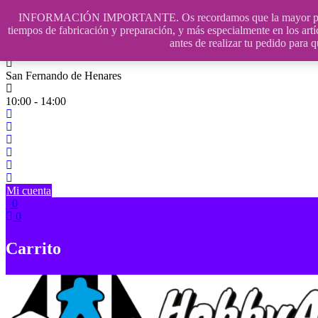
Saltar
INFORMACIÓN IMPORTANTE. Os recordamos que la mayor parte de n
contenido
609241475 SOLO DE 10:00 a 14:00
tiempos de fabricación y preparación, y más especialmente en los artí
antes de realizar tu pedido p
info@hobbyaescala.com
San Fernando de Henares
10:00 - 14:00
Mi cuenta
0
0
Carrito