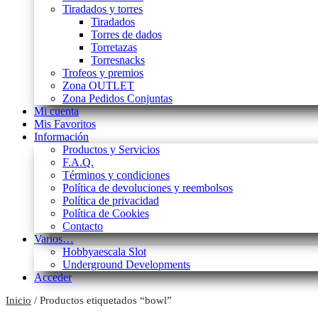
Tiradados y torres
Tiradados
Torres de dados
Torretazas
Torresnacks
Trofeos y premios
Zona OUTLET
Zona Pedidos Conjuntas
Mi cuenta
Mis Favoritos
Información
Productos y Servicios
F.A.Q.
Términos y condiciones
Política de devoluciones y reembolsos
Política de privacidad
Política de Cookies
Contacto
Varios…
Hobbyaescala Slot
Underground Developments
Acceder
Inicio
/ Productos etiquetados “bowl”