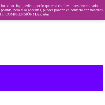
 casos bajo pedido, por lo que esto conlleva unos determinados
posible, pero si lo necesitas, puedes ponerte en contacto con nosotros
S POR TU COMPRENSIÓN!
Descartar