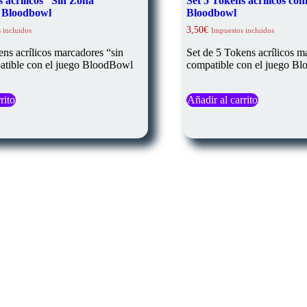
s acrílicos “Sin Zona”
Set 5 Tokens acrílicos com
s Bloodbowl
Bloodbowl
3,50
€
 incluidos
Impuestos incluidos
ens acrílicos marcadores “sin
Set de 5 Tokens acrílicos m
atible con el juego BloodBowl
compatible con el juego B
rito
Añadir al carrito