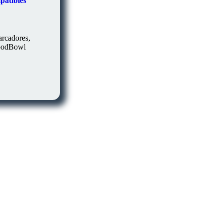
patibles
arcadores,
loodBowl