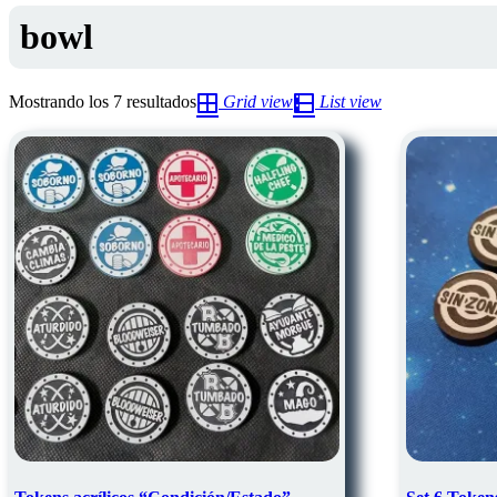
bowl
Ordenado
Mostrando los 7 resultados
Grid view
List view
por
los
últimos