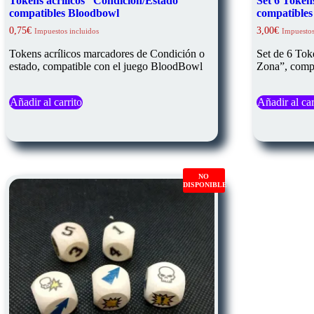
Tokens acrílicos “Condición/Estado”
Set 6 Token
compatibles Bloodbowl
compatible
0,75
€
3,00
€
Impuestos incluidos
Impuestos
Tokens acrílicos marcadores de Condición o
Set de 6 Tok
estado, compatible con el juego BloodBowl
Zona”, comp
Añadir al carrito
Añadir al car
NO
DISPONIBLE