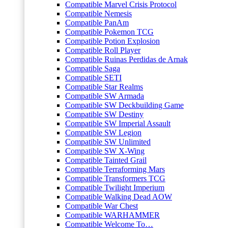
Compatible Marvel Crisis Protocol
Compatible Nemesis
Compatible PanAm
Compatible Pokemon TCG
Compatible Potion Explosion
Compatible Roll Player
Compatible Ruinas Perdidas de Arnak
Compatible Saga
Compatible SETI
Compatible Star Realms
Compatible SW Armada
Compatible SW Deckbuilding Game
Compatible SW Destiny
Compatible SW Imperial Assault
Compatible SW Legion
Compatible SW Unlimited
Compatible SW X-Wing
Compatible Tainted Grail
Compatible Terraforming Mars
Compatible Transformers TCG
Compatible Twilight Imperium
Compatible Walking Dead AOW
Compatible War Chest
Compatible WARHAMMER
Compatible Welcome To…