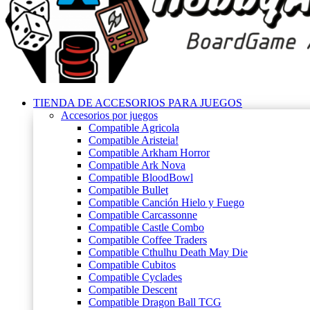
TIENDA DE ACCESORIOS PARA JUEGOS
Accesorios por juegos
Compatible Agricola
Compatible Aristeia!
Compatible Arkham Horror
Compatible Ark Nova
Compatible BloodBowl
Compatible Bullet
Compatible Canción Hielo y Fuego
Compatible Carcassonne
Compatible Castle Combo
Compatible Coffee Traders
Compatible Cthulhu Death May Die
Compatible Cubitos
Compatible Cyclades
Compatible Descent
Compatible Dragon Ball TCG