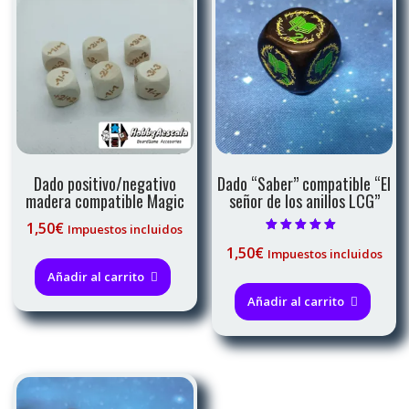
Dado positivo/negativo
Dado “Saber” compatible “El
madera compatible Magic
señor de los anillos LCG”
1,50
€
Impuestos incluidos
Valorado con
1,50
€
Impuestos incluidos
5.00
de 5
Añadir al carrito
Añadir al carrito