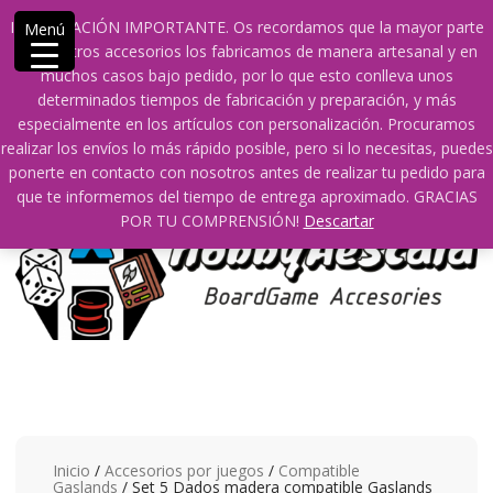
Saltar
609241475 SOLO DE 10:00 a 14:00
info@hobbyaescala.com
INFORMACIÓN IMPORTANTE. Os recordamos que la mayor parte
Menú
contenido
San Fernando de Henares
10:00 - 14:00
de nuestros accesorios los fabricamos de manera artesanal y en
muchos casos bajo pedido, por lo que esto conlleva unos
Mi cuenta
determinados tiempos de fabricación y preparación, y más
especialmente en los artículos con personalización. Procuramos
realizar los envíos lo más rápido posible, pero si lo necesitas, puedes
0
0
ponerte en contacto con nosotros antes de realizar tu pedido para
que te informemos del tiempo de entrega aproximado. GRACIAS
POR TU COMPRENSIÓN!
Descartar
Inicio
/
Accesorios por juegos
/
Compatible
Gaslands
/ Set 5 Dados madera compatible Gaslands