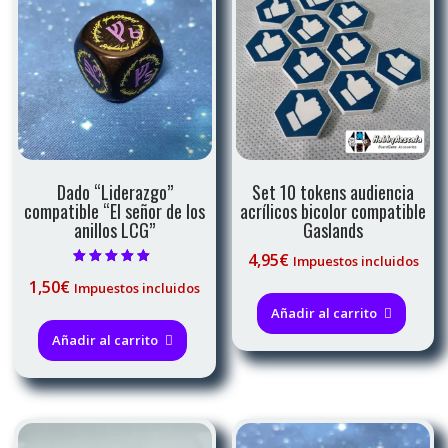
Dado “Liderazgo”
Set 10 tokens audiencia
compatible “El señor de los
acrílicos bicolor compatible
anillos LCG”
Gaslands
4,95
€
Impuestos incluidos
Valorado con
1,50
€
Impuestos incluidos
5.00
de 5
Añadir al carrito
Añadir al carrito