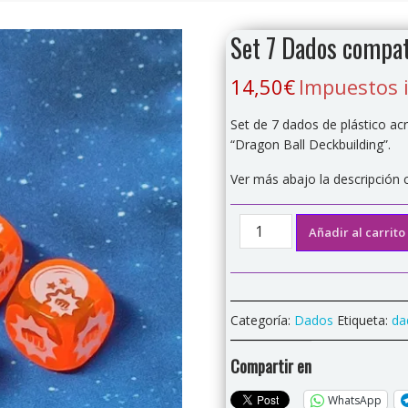
Set 7 Dados compat
14,50
€
Impuestos 
Set de 7 dados de plástico acr
“Dragon Ball Deckbuilding”.
Ver más abajo la descripción
Set
Añadir al carrito
7
Dados
compatible
"Dragon
Categoría:
Dados
Etiqueta:
da
Ball
deckbuilding"
Compartir en
cantidad
WhatsApp