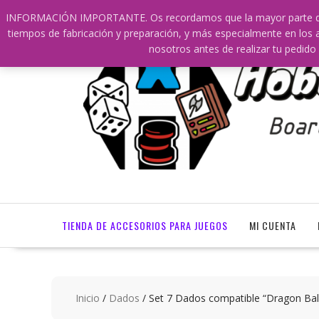
Saltar
609241475 SOLO DE 10:00 a 14:00
info@hobbyaescala
INFORMACIÓN IMPORTANTE. Os recordamos que la mayor parte de nu
contenido
tiempos de fabricación y preparación, y más especialmente en los a
nosotros antes de realizar tu ped
TIENDA DE ACCESORIOS PARA JUEGOS
MI CUENTA
Inicio
/
Dados
/ Set 7 Dados compatible “Dragon Ball