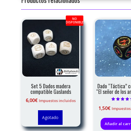
NO
DISPONIBLE
Set 5 Dados madera
Dado “Táctica” c
compatible Gaslands
“El señor de los a
6,00
€
Impuestos incluidos
Valorado c
1,50
€
Impuestos
5.00
de 5
Agotado
Añadir al carr