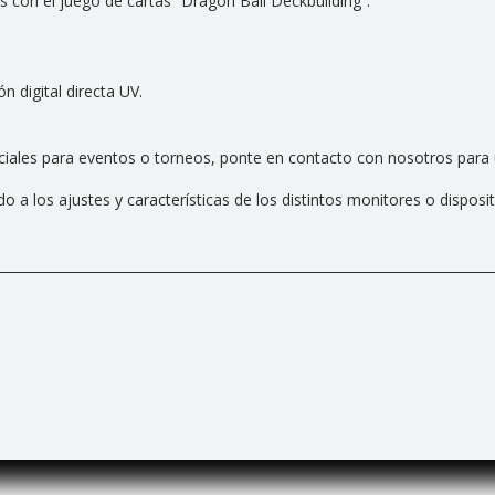
es con el juego de cartas “Dragon Ball Deckbuilding”.
 digital directa UV.
eciales para eventos o torneos, ponte en contacto con nosotros para 
 a los ajustes y características de los distintos monitores o disposit