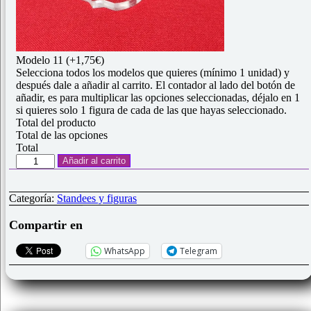
Modelo 11
(+1,75€)
Selecciona todos los modelos que quieres (mínimo 1 unidad) y
después dale a añadir al carrito. El contador al lado del botón de
añadir, es para multiplicar las opciones seleccionadas, déjalo en 1
si quieres solo 1 figura de cada de las que hayas seleccionado.
Total del producto
Total de las opciones
Total
1
Añadir al carrito
Standee
acrílica
colección
Categoría:
Standees y figuras
"Tierra
mediana"
Compartir en
cantidad
WhatsApp
Telegram