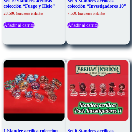
Set 19 Standees acrílicas
Set 5 Standees acrílicas
colección “Fuego y Hielo”
colección “Investigadores 10”
28,50
€
7,50
€
Impuestos incluidos
Impuestos incluidos
Añadir al carrito
Añadir al carrito
1 Standee acrílica colección
Set 6 Standees acrílicas