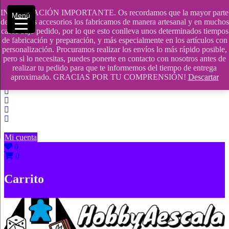
Saltar
INFORMACIÓN IMPORTANTE. Os recordamos que la mayor parte
Menú
contenido
609241475 SOLO DE 10:00 a 14:00
de nuestros accesorios los fabricamos de manera artesanal y en muchos
casos bajo pedido, por lo que esto conlleva unos determinados tiempos
info@hobbyaescala.com
de fabricación y preparación, y más especialmente en los artículos con
personalización. Procuramos realizar los envíos lo más rápido posible,
San Fernando de Henares
pero si lo necesitas, puedes ponerte en contacto con nosotros antes de
realizar tu pedido para que te informemos del tiempo de entrega
10:00 - 14:00
aproximado. GRACIAS POR TU COMPRENSIÓN!
Descartar
Mi cuenta
0
0
Carrito