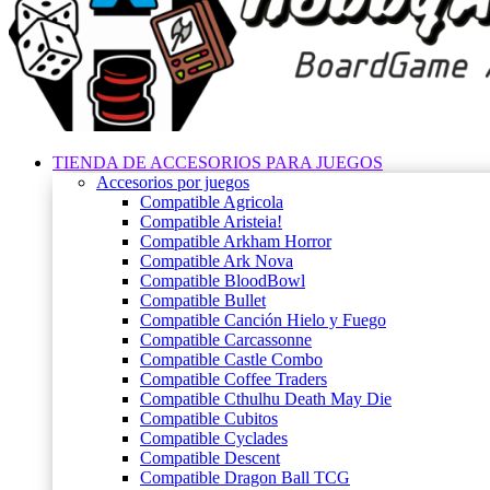
TIENDA DE ACCESORIOS PARA JUEGOS
Accesorios por juegos
Compatible Agricola
Compatible Aristeia!
Compatible Arkham Horror
Compatible Ark Nova
Compatible BloodBowl
Compatible Bullet
Compatible Canción Hielo y Fuego
Compatible Carcassonne
Compatible Castle Combo
Compatible Coffee Traders
Compatible Cthulhu Death May Die
Compatible Cubitos
Compatible Cyclades
Compatible Descent
Compatible Dragon Ball TCG