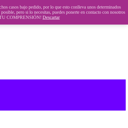
 casos bajo pedido, por lo que esto conlleva unos determinados
posible, pero si lo necesitas, puedes ponerte en contacto con nosotros
S POR TU COMPRENSIÓN!
Descartar