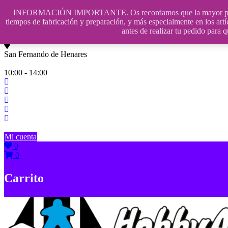
Saltar
INFORMACIÓN IMPORTANTE. Os recordamos que la mayor parte de n
contenido
609241475 SOLO DE 10:00 a 14:00
tiempos de fabricación y preparación, y más especialmente en los artí
antes de realizar tu pedido p
info@hobbyaescala.com
San Fernando de Henares
10:00 - 14:00
Mi cuenta
0
0
Carrito