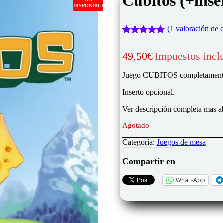
Cubitos (+inse
DISPONIBLE
(
1
valoración de c
Valorado
1
con
5.00
de
49,50
€
Impuestos incl
5 en base
a
valoración
de un
Juego CUBITOS completamente 
cliente
Inserto opcional.
Ver descripción completa mas a
Agotado
Categoría:
Juegos de mesa
Compartir en
WhatsApp