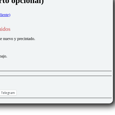
rto opcional)
liente)
uidos
nuevo y precintado.
bajo.
Telegram