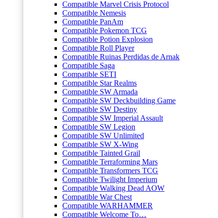
Compatible Marvel Crisis Protocol
Compatible Nemesis
Compatible PanAm
Compatible Pokemon TCG
Compatible Potion Explosion
Compatible Roll Player
Compatible Ruinas Perdidas de Arnak
Compatible Saga
Compatible SETI
Compatible Star Realms
Compatible SW Armada
Compatible SW Deckbuilding Game
Compatible SW Destiny
Compatible SW Imperial Assault
Compatible SW Legion
Compatible SW Unlimited
Compatible SW X-Wing
Compatible Tainted Grail
Compatible Terraforming Mars
Compatible Transformers TCG
Compatible Twilight Imperium
Compatible Walking Dead AOW
Compatible War Chest
Compatible WARHAMMER
Compatible Welcome To…