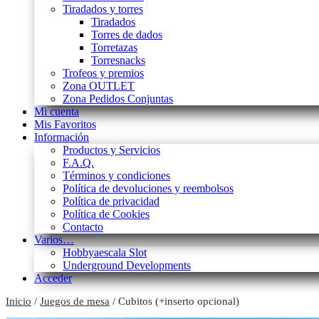
Tiradados y torres
Tiradados
Torres de dados
Torretazas
Torresnacks
Trofeos y premios
Zona OUTLET
Zona Pedidos Conjuntas
Mi cuenta
Mis Favoritos
Información
Productos y Servicios
F.A.Q.
Términos y condiciones
Política de devoluciones y reembolsos
Política de privacidad
Política de Cookies
Contacto
Varios…
Hobbyaescala Slot
Underground Developments
Acceder
Inicio
/
Juegos de mesa
/ Cubitos (+inserto opcional)