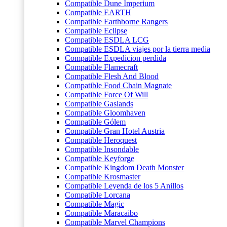
Compatible Dune Imperium
Compatible EARTH
Compatible Earthborne Rangers
Compatible Eclipse
Compatible ESDLA LCG
Compatible ESDLA viajes por la tierra media
Compatible Expedicion perdida
Compatible Flamecraft
Compatible Flesh And Blood
Compatible Food Chain Magnate
Compatible Force Of Will
Compatible Gaslands
Compatible Gloomhaven
Compatible Gólem
Compatible Gran Hotel Austria
Compatible Heroquest
Compatible Insondable
Compatible Keyforge
Compatible Kingdom Death Monster
Compatible Krosmaster
Compatible Leyenda de los 5 Anillos
Compatible Lorcana
Compatible Magic
Compatible Maracaibo
Compatible Marvel Champions