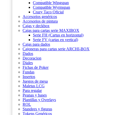
Compatible Wingspan
Compatible Wyrmspan
Crazy Taco Oficial
Accesorios genéricos
Accesorios de pintura
Cajas y deckbox
Cajas para cartas serie MAXIBOX
Serie FH (Cartas en horizontal)
Serie FV (cartas en vertical)
Cajas para dados
Cajoneras para cartas serie ARCHI-BOX
Dados
Decoracion
Diales
Fichas de Poker
Fundas
Insertos
Juegos de mesa
Maletas LCG
Para regalar
Peanas y bases
Plantillas y Overlays
ROL
Standees y figuras
Tokens Genéricos