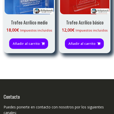
página
de
producto
Trofeo Acrílico medio
Trofeo Acrílico básico
18,00
€
12,00
€
Impuestos incluidos
Impuestos incluidos
Añadir al carrito
Añadir al carrito
Contacto
Puedes ponerte en contacto con nosotros por los siguientes
canales: