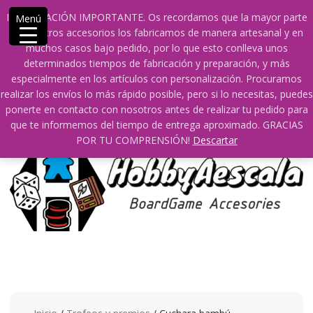
Saltar
609241475 SOLO DE 10:00 a 14:00
INFORMACIÓN IMPORTANTE. Os recordamos que la mayor parte
Menú
contenido
info@hobbyaescala.com
San Fernando de Henares
de nuestros accesorios los fabricamos de manera artesanal y en
10:00 - 14:00
muchos casos bajo pedido, por lo que esto conlleva unos
determinados tiempos de fabricación y preparación, y más
Mi cuenta
especialmente en los artículos con personalización. Procuramos
realizar los envíos lo más rápido posible, pero si lo necesitas, puedes
ponerte en contacto con nosotros antes de realizar tu pedido para
0
0
que te informemos del tiempo de entrega aproximado. GRACIAS
POR TU COMPRENSIÓN!
Descartar