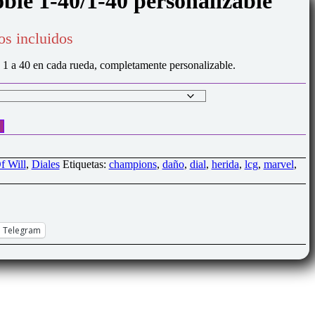
oble 1-40/1-40 personalizable
os incluidos
e 1 a 40 en cada rueda, completamente personalizable.
f Will
,
Diales
Etiquetas:
champions
,
daño
,
dial
,
herida
,
lcg
,
marvel
,
Telegram