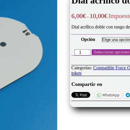
Dial acrílico d
Rango
6,00
€
10,00
€
Impuest
-
de
precios:
Dial acrílico doble con rango d
desde
6,00€
Opción
hasta
10,00€
Dial
Seleccionar opciones
acrílico
doble
1-
Categorías:
Compatible Force O
40/1-
token
40
personalizable
Compartir en
cantidad
WhatsApp