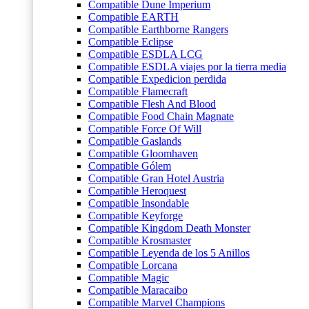
Compatible Dune Imperium
Compatible EARTH
Compatible Earthborne Rangers
Compatible Eclipse
Compatible ESDLA LCG
Compatible ESDLA viajes por la tierra media
Compatible Expedicion perdida
Compatible Flamecraft
Compatible Flesh And Blood
Compatible Food Chain Magnate
Compatible Force Of Will
Compatible Gaslands
Compatible Gloomhaven
Compatible Gólem
Compatible Gran Hotel Austria
Compatible Heroquest
Compatible Insondable
Compatible Keyforge
Compatible Kingdom Death Monster
Compatible Krosmaster
Compatible Leyenda de los 5 Anillos
Compatible Lorcana
Compatible Magic
Compatible Maracaibo
Compatible Marvel Champions