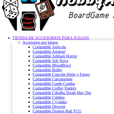
TIENDA DE ACCESORIOS PARA JUEGOS
Accesorios por juegos
Compatible Agricola
Compatible Aristeia!
Compatible Arkham Horror
Compatible Ark Nova
Compatible BloodBowl
Compatible Bullet
Compatible Canción Hielo y Fuego
Compatible Carcassonne
Compatible Castle Combo
Compatible Coffee Traders
Compatible Cthulhu Death May Die
Compatible Cubitos
Compatible Cyclades
Compatible Descent
Compatible Dragon Ball TCG