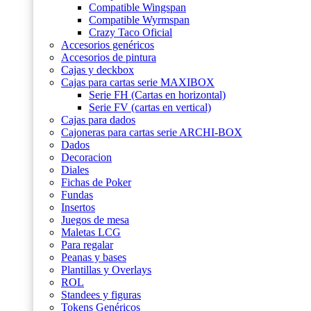
Compatible Wingspan
Compatible Wyrmspan
Crazy Taco Oficial
Accesorios genéricos
Accesorios de pintura
Cajas y deckbox
Cajas para cartas serie MAXIBOX
Serie FH (Cartas en horizontal)
Serie FV (cartas en vertical)
Cajas para dados
Cajoneras para cartas serie ARCHI-BOX
Dados
Decoracion
Diales
Fichas de Poker
Fundas
Insertos
Juegos de mesa
Maletas LCG
Para regalar
Peanas y bases
Plantillas y Overlays
ROL
Standees y figuras
Tokens Genéricos