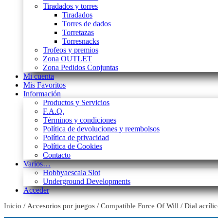
Tiradados y torres
Tiradados
Torres de dados
Torretazas
Torresnacks
Trofeos y premios
Zona OUTLET
Zona Pedidos Conjuntas
Mi cuenta
Mis Favoritos
Información
Productos y Servicios
F.A.Q.
Términos y condiciones
Política de devoluciones y reembolsos
Política de privacidad
Política de Cookies
Contacto
Varios…
Hobbyaescala Slot
Underground Developments
Acceder
Inicio
/
Accesorios por juegos
/
Compatible Force Of Will
/ Dial acríl