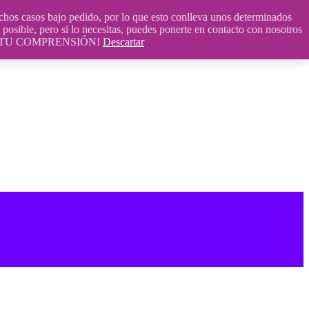
 casos bajo pedido, por lo que esto conlleva unos determinados
posible, pero si lo necesitas, puedes ponerte en contacto con nosotros
S POR TU COMPRENSIÓN!
Descartar