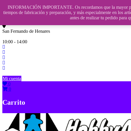
Saltar
INFORMACIÓN IMPORTANTE. Os recordamos que la mayor parte de n
contenido
609241475 SOLO DE 10:00 a 14:00
tiempos de fabricación y preparación, y más especialmente en los artí
antes de realizar tu pedido p
info@hobbyaescala.com
San Fernando de Henares
10:00 - 14:00
Mi cuenta
0
0
Carrito