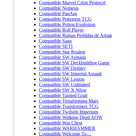
Compatible Marvel Crisis Protocol
Compatible Nemesis
Compatible PanAm
Compatible Pokemon TCG
Compatible Potion Explosion
Compatible Roll Player
Compatible Ruinas Perdidas de Arnak
Compatible Saga
Compatible SETI
Compatible Star Realms
Compatible SW Armada
Compatible SW Deckbuilding Game
Compatible SW Destiny
Compatible SW Imperial Assault
Compatible SW Legion
Compatible SW Unlimited
Compatible SW X-Wing
Compatible Tainted Grail
Compatible Terraforming Mars
Compatible Transformers TCG
Compatible Twilight Imperium
Compatible Walking Dead AOW
Compatible War Chest
Compatible WARHAMMER
Compatible Welcome To…