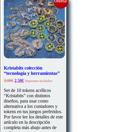
Oferta!
Kristabits colección
“tecnología y herramientas”
El
El
3,00
€
2,50
€
Impuestos incluidos
precio
precio
original
actual
Set de 10 tokens acrílicos
era:
es:
“Kristabits” con distintos
3,00€.
2,50€.
diseños, para usar como
alternativa a los contadores y
tokens en tus juegos preferidos.
Por favor lee los detalles de este
artículo en la descripción
completa más abajo antes de