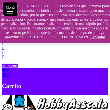
Saltar
INFORMACIÓN IMPORTANTE. Os recordamos que la mayor parte
Menú
contenido
609241475 SOLO DE 10:00 a 14:00
de nuestros accesorios los fabricamos de manera artesanal y en muchos
casos bajo pedido, por lo que esto conlleva unos determinados tiempos
info@hobbyaescala.com
de fabricación y preparación, y más especialmente en los artículos con
personalización. Procuramos realizar los envíos lo más rápido posible,
San Fernando de Henares
pero si lo necesitas, puedes ponerte en contacto con nosotros antes de
realizar tu pedido para que te informemos del tiempo de entrega
10:00 - 14:00
aproximado. GRACIAS POR TU COMPRENSIÓN!
Descartar
Mi cuenta
0
0
Carrito