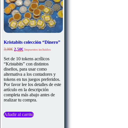
Kristabits colección “Dinero”
El
El
3,00
€
2,50
€
Impuestos incluidos
precio
precio
original
actual
Set de 10 tokens acrílicos
era:
es:
“Kristabits” con distintos
3,00€.
2,50€.
diseños, para usar como
alternativa a los contadores y
tokens en tus juegos preferidos.
Por favor lee los detalles de este
artículo en la descripción
completa más abajo antes de
realizar tu compra.
Añadir al carrito