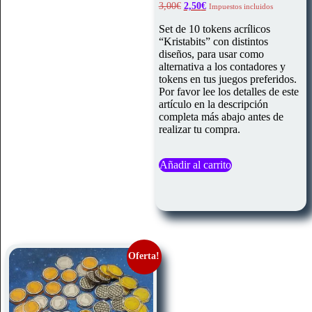
El
El
3,00
€
2,50
€
Impuestos incluidos
precio
precio
original
actual
Set de 10 tokens acrílicos
era:
es:
“Kristabits” con distintos
3,00€.
2,50€.
diseños, para usar como
alternativa a los contadores y
tokens en tus juegos preferidos.
Por favor lee los detalles de este
artículo en la descripción
completa más abajo antes de
realizar tu compra.
Añadir al carrito
Oferta!