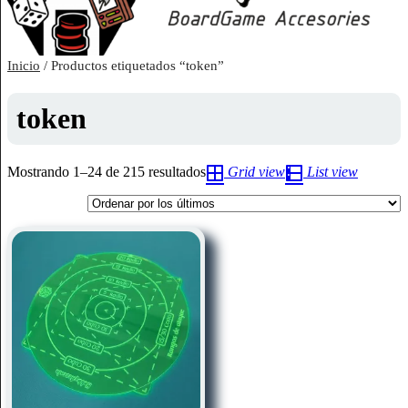
Inicio
/ Productos etiquetados “token”
token
Ordenado
Mostrando 1–24 de 215 resultados
Grid view
List view
por
los
últimos