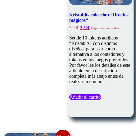
Kristabits colección “Objetos
mágicos”
El
El
3,00
€
2,50
€
Impuestos incluidos
precio
precio
original
actual
Set de 10 tokens acrílicos
era:
es:
“Kristabits” con distintos
3,00€.
2,50€.
diseños, para usar como
alternativa a los contadores y
tokens en tus juegos preferidos.
Por favor lee los detalles de este
artículo en la descripción
completa más abajo antes de
realizar tu compra.
Añadir al carrito