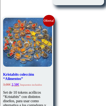
Oferta!
Kristabits colección
“Alimentos”
El
El
3,00
€
2,50
€
Impuestos incluidos
precio
precio
original
actual
Set de 10 tokens acrílicos
era:
es:
“Kristabits” con distintos
3,00€.
2,50€.
diseños, para usar como
alternativa a los contadores y