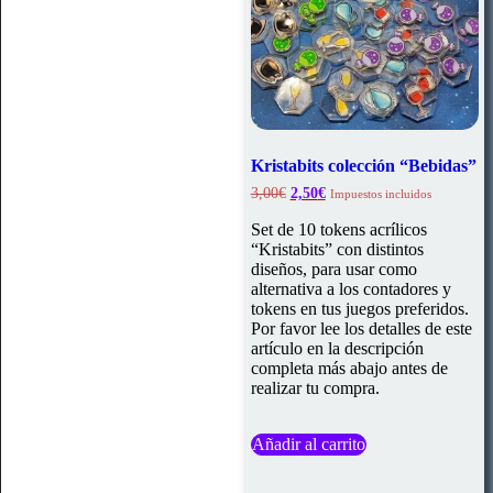
Kristabits colección “Bebidas”
El
El
3,00
€
2,50
€
Impuestos incluidos
precio
precio
original
actual
Set de 10 tokens acrílicos
era:
es:
“Kristabits” con distintos
3,00€.
2,50€.
diseños, para usar como
alternativa a los contadores y
tokens en tus juegos preferidos.
Por favor lee los detalles de este
artículo en la descripción
completa más abajo antes de
realizar tu compra.
Añadir al carrito