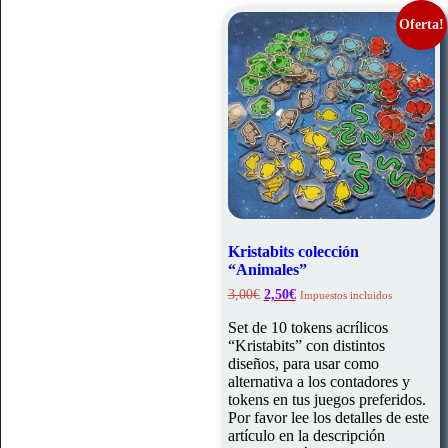
Oferta!
Kristabits colección
“Animales”
El
El
3,00
€
2,50
€
Impuestos incluidos
precio
precio
original
actual
Set de 10 tokens acrílicos
era:
es:
“Kristabits” con distintos
3,00€.
2,50€.
diseños, para usar como
alternativa a los contadores y
tokens en tus juegos preferidos.
Por favor lee los detalles de este
artículo en la descripción