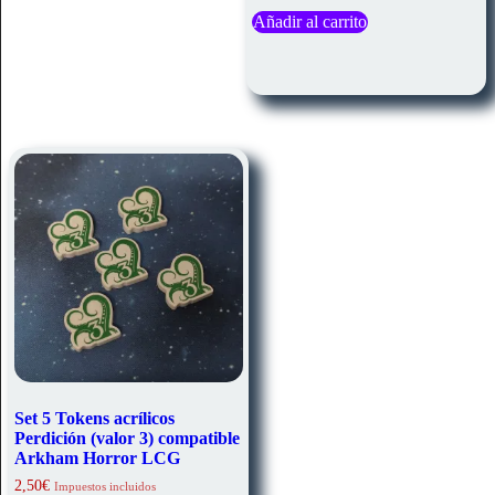
Añadir al carrito
Set 5 Tokens acrílicos
Perdición (valor 3) compatible
Arkham Horror LCG
2,50
€
Impuestos incluidos