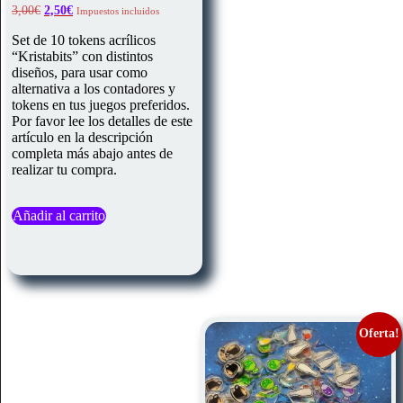
El
El
3,00
€
2,50
€
Impuestos incluidos
precio
precio
original
actual
Set de 10 tokens acrílicos
era:
es:
“Kristabits” con distintos
3,00€.
2,50€.
diseños, para usar como
alternativa a los contadores y
tokens en tus juegos preferidos.
Por favor lee los detalles de este
artículo en la descripción
completa más abajo antes de
realizar tu compra.
Añadir al carrito
Oferta!