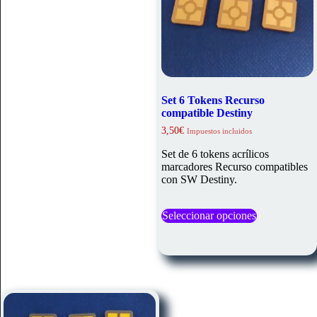
de
producto
Set 6 Tokens Recurso
compatible Destiny
3,50
€
Impuestos incluidos
Set de 6 tokens acrílicos
marcadores Recurso compatibles
con SW Destiny.
Este
Seleccionar opciones
producto
tiene
múltiples
variantes.
Las
opciones
se
pueden