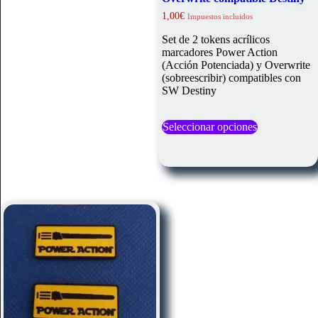
1,00
€
Impuestos incluidos
Set de 2 tokens acrílicos
marcadores Power Action
(Acción Potenciada) y Overwrite
(sobreescribir) compatibles con
SW Destiny
Este
Seleccionar opciones
producto
tiene
múltiples
variantes.
Las
opciones
se
pueden
elegir
en
la
página
de
producto