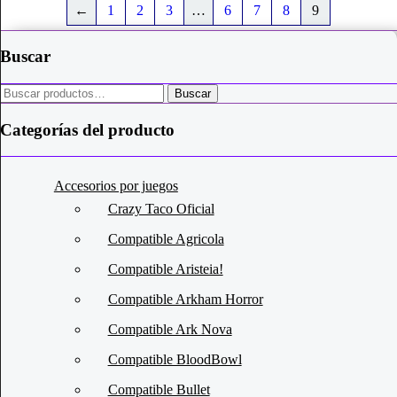
←
1
2
3
…
6
7
8
9
Buscar
Buscar
Buscar
por:
Categorías del producto
Accesorios por juegos
Crazy Taco Oficial
Compatible Agricola
Compatible Aristeia!
Compatible Arkham Horror
Compatible Ark Nova
Compatible BloodBowl
Compatible Bullet