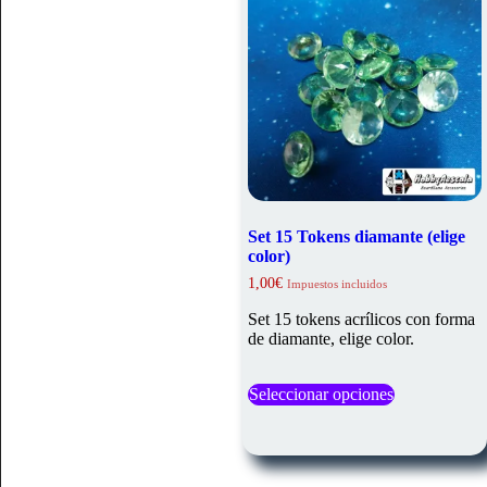
elegir
en
la
página
de
producto
Set 15 Tokens diamante (elige
color)
1,00
€
Impuestos incluidos
Set 15 tokens acrílicos con forma
de diamante, elige color.
Este
Seleccionar opciones
producto
tiene
múltiples
variantes.
Las