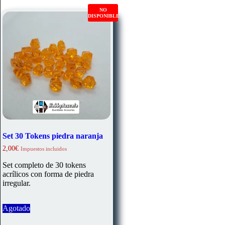
opciones
se
NO
DISPONIBLE
pueden
elegir
en
la
página
de
producto
Set 30 Tokens piedra naranja
2,00
€
Impuestos incluidos
Set completo de 30 tokens
acrílicos con forma de piedra
irregular.
Agotado