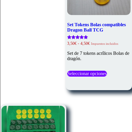
Set Tokens Bolas compatibles
Dragon Ball TCG
Rango
Valorado
3,50
€
-
4,50
€
Impuestos incluidos
con
de
5.00
precios:
Set de 7 tokens acrílicos Bolas de
de 5
desde
dragón.
3,50€
hasta
Este
4,50€
Seleccionar opciones
producto
tiene
múltiples
variantes.
Las
opciones
se
pueden
elegir
en
la
página