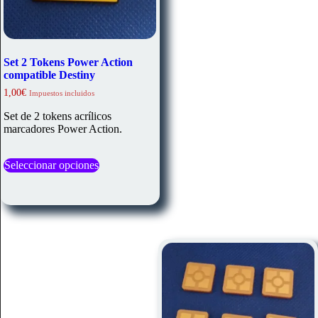
Set 2 Tokens Power Action
compatible Destiny
1,00
€
Impuestos incluidos
Set de 2 tokens acrílicos
marcadores Power Action.
Este
Seleccionar opciones
producto
tiene
múltiples
variantes.
Las
opciones
se
pueden
elegir
en
la
página