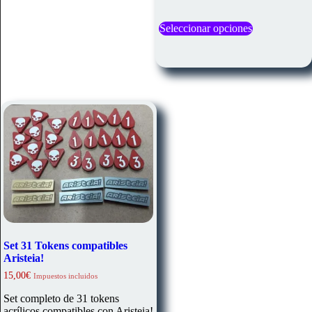
Este
Seleccionar opciones
producto
tiene
múltiples
variantes.
Las
opciones
se
pueden
elegir
en
la
página
de
producto
Set 31 Tokens compatibles
Aristeia!
15,00
€
Impuestos incluidos
Set completo de 31 tokens
acrílicos compatibles con Aristeia!