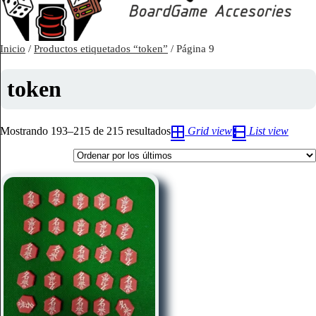
Inicio
/
Productos etiquetados “token”
/ Página 9
token
Ordenado
Mostrando 193–215 de 215 resultados
Grid view
List view
por
los
últimos