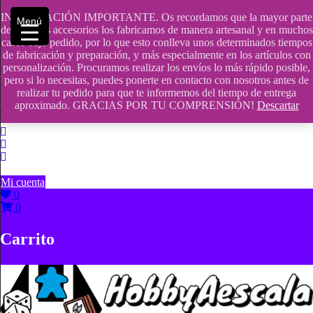
Saltar
INFORMACIÓN IMPORTANTE. Os recordamos que la mayor parte
contenido
609241475 SOLO DE 10:00 a 14:00
Menú
de nuestros accesorios los fabricamos de manera artesanal y en muchos
casos bajo pedido, por lo que esto conlleva unos determinados tiempos
info@hobbyaescala.com
de fabricación y preparación, y más especialmente en los artículos con
personalización. Procuramos realizar los envíos lo más rápido posible,
San Fernando de Henares
pero si lo necesitas, puedes ponerte en contacto con nosotros antes de
realizar tu pedido para que te informemos del tiempo de entrega
10:00 - 14:00
aproximado. GRACIAS POR TU COMPRENSIÓN!
Descartar
Mi cuenta
0
0
Carrito