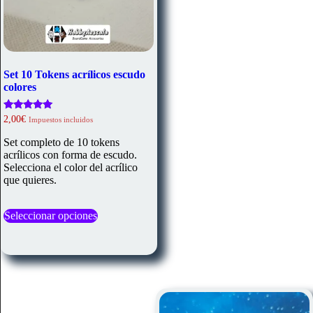
Set 10 Tokens acrílicos escudo
colores
Valorado
2,00
€
Impuestos incluidos
con
5.00
Set completo de 10 tokens
de 5
acrílicos con forma de escudo.
Selecciona el color del acrílico
que quieres.
Este
Seleccionar opciones
producto
tiene
múltiples
variantes.
Las
opciones
se
pueden