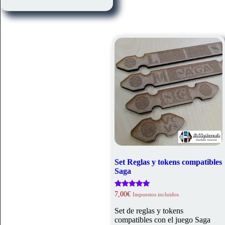
Set Reglas y tokens compatibles
Saga
Valorado
7,00
€
Impuestos incluidos
con
5.00
Set de reglas y tokens
de 5
compatibles con el juego Saga