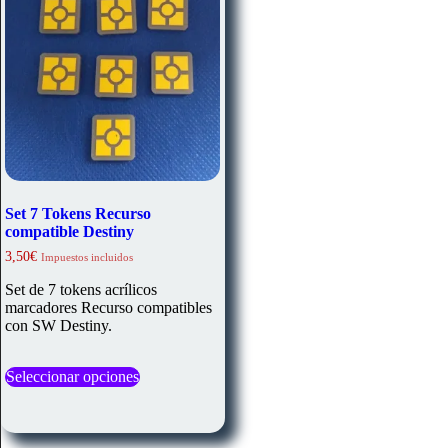
elegir
en
la
página
de
producto
Set 7 Tokens Recurso
compatible Destiny
3,50
€
Impuestos incluidos
Set de 7 tokens acrílicos
marcadores Recurso compatibles
con SW Destiny.
Este
Seleccionar opciones
producto
tiene
múltiples
variantes.