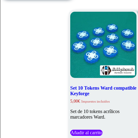
Las
opciones
se
pueden
elegir
en
la
página
de
producto
Set 10 Tokens Ward compatible
Keyforge
5,00
€
Impuestos incluidos
Set de 10 tokens acrílicos
marcadores Ward.
Añadir al carrito