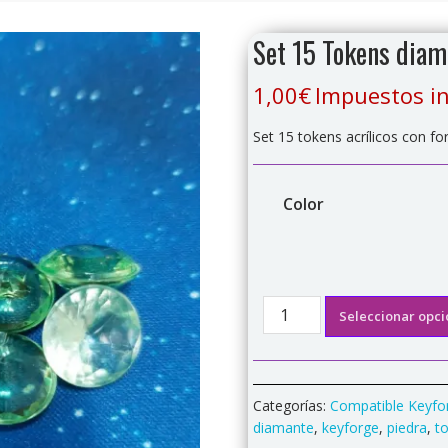
Set 15 Tokens diama
1,00
€
Impuestos in
Set 15 tokens acrílicos con fo
Color
Set
Seleccionar opci
15
Tokens
diamante
(elige
Categorías:
Compatible Keyfo
color)
diamante
,
keyforge
,
piedra
,
t
cantidad