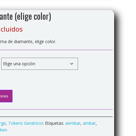
nte (elige color)
cluidos
rma de diamante, elige color.
ones
rge
,
Tokens Genéricos
Etiquetas:
aembar
,
ambar
,
oken