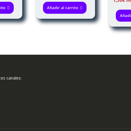
Im
ito
Añadir al carrito
Añadir
tes canales: