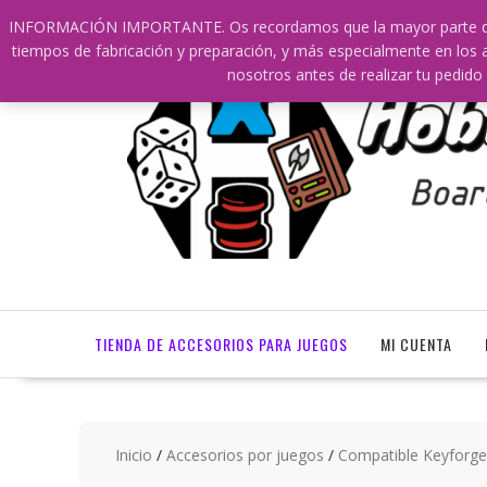
Saltar
609241475 SOLO DE 10:00 a 14:00
info@hobbyaescala.
INFORMACIÓN IMPORTANTE. Os recordamos que la mayor parte de nu
contenido
tiempos de fabricación y preparación, y más especialmente en los a
nosotros antes de realizar tu ped
TIENDA DE ACCESORIOS PARA JUEGOS
MI CUENTA
Inicio
/
Accesorios por juegos
/
Compatible Keyforge