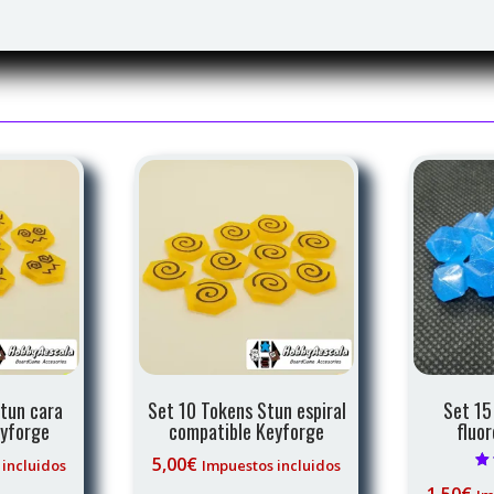
tun cara
Set 10 Tokens Stun espiral
Set 15
eyforge
compatible Keyforge
fluo
5,00
€
 incluidos
Impuestos incluidos
Val
1,50
€