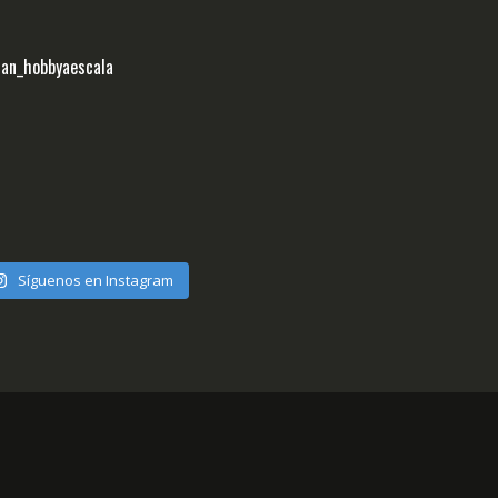
ran_hobbyaescala
Síguenos en Instagram