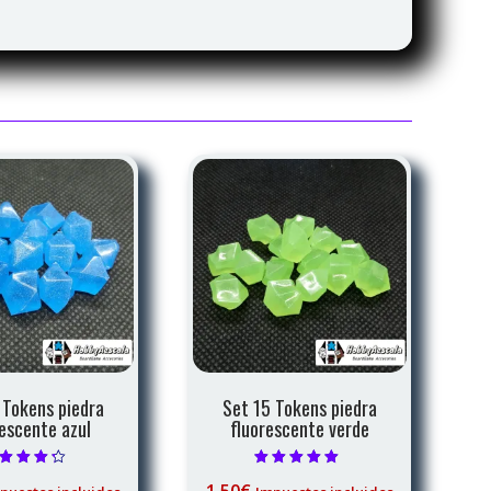
 Tokens piedra
Set 15 Tokens piedra
rescente azul
fluorescente verde
orado con
Valorado con
1,50
€
4.00
5.00