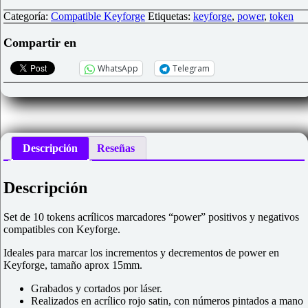
Tokens
Power
Categoría:
Compatible Keyforge
Etiquetas:
keyforge
,
power
,
token
rojo
satin
Compartir en
compatible
Keyforge
WhatsApp
Telegram
cantidad
Descripción
Reseñas
Descripción
Set de 10 tokens acrílicos marcadores “power” positivos y negativos
compatibles con Keyforge.
Ideales para marcar los incrementos y decrementos de power en
Keyforge, tamaño aprox 15mm.
Grabados y cortados por láser.
Realizados en acrílico rojo satin, con números pintados a mano