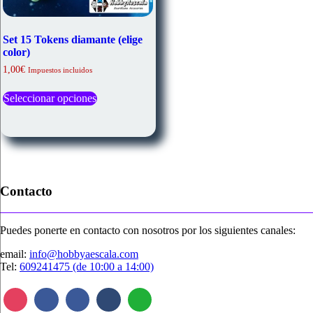
Set 15 Tokens diamante (elige
color)
1,00
€
Impuestos incluidos
Este
Seleccionar opciones
producto
tiene
múltiples
variantes.
Las
opciones
se
pueden
Contacto
elegir
en
la
Puedes ponerte en contacto con nosotros por los siguientes canales:
página
de
email:
info@hobbyaescala.com
producto
Tel:
609241475 (de 10:00 a 14:00)