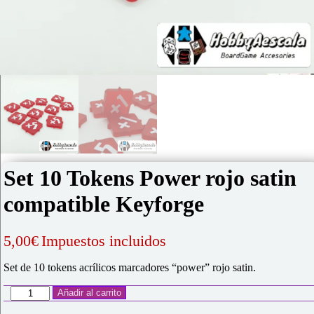
Set 10 Tokens Power rojo satin
compatible Keyforge
5,00
€
Impuestos incluidos
Set de 10 tokens acrílicos marcadores “power” rojo satin.
Set
Añadir al carrito
10