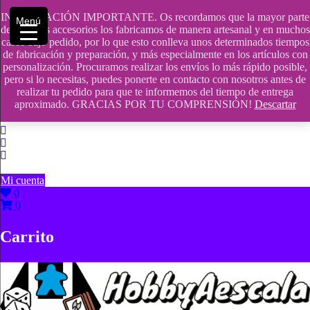
Saltar
INFORMACIÓN IMPORTANTE. Os recordamos que la mayor parte
contenido
609241475 SOLO DE 10:00 a 14:00
Menú
de nuestros accesorios los fabricamos de manera artesanal y en muchos
casos bajo pedido, por lo que esto conlleva unos determinados tiempos
info@hobbyaescala.com
de fabricación y preparación, y más especialmente en los artículos con
personalización. Procuramos realizar los envíos lo más rápido posible,
San Fernando de Henares
pero si lo necesitas, puedes ponerte en contacto con nosotros antes de
realizar tu pedido para que te informemos del tiempo de entrega
10:00 - 14:00
aproximado. GRACIAS POR TU COMPRENSIÓN!
Descartar
Mi cuenta
0
0
Carrito