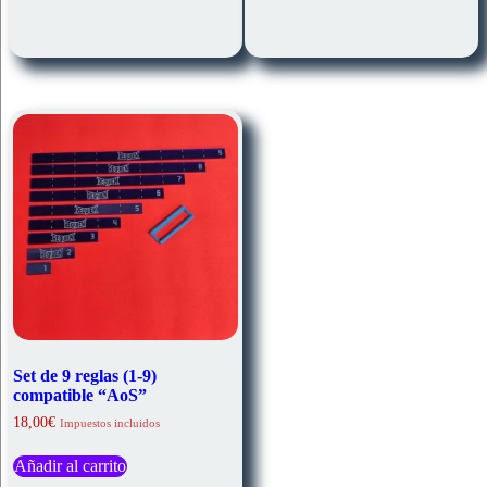
tiene
múltiples
variantes.
Las
opciones
se
pueden
elegir
en
la
página
de
producto
Set de 9 reglas (1-9)
compatible “AoS”
18,00
€
Impuestos incluidos
Añadir al carrito