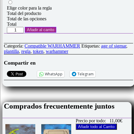
Elige color para la regla
Total del producto
Total de las opciones
Total
Regla
Añadir al carrito
acrílica
Arco
9"
Categoría:
Compatible WARHAMMER
Etiquetas:
age of sigmar
,
compatible
plantilla
,
regla
,
token
,
warhammer
AoS
cantidad
Compartir en
WhatsApp
Telegram
Comprados frecuentemente juntos
Precio por todo:
11,00
€
Añadir todo al Carrito