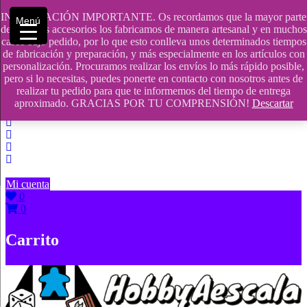
Saltar
INFORMACIÓN IMPORTANTE. Os recordamos que la mayor parte
Menú
contenido
609241475 SOLO DE 10:00 a 14:00
de nuestros accesorios los fabricamos de manera artesanal y en muchos
casos bajo pedido, por lo que esto conlleva unos determinados tiempos
info@hobbyaescala.com
de fabricación y preparación, y más especialmente en los artículos con
personalización. Procuramos realizar los envíos lo más rápido posible,
San Fernando de Henares
pero si lo necesitas, puedes ponerte en contacto con nosotros antes de
realizar tu pedido para que te informemos del tiempo de entrega
10:00 - 14:00
aproximado. GRACIAS POR TU COMPRENSIÓN!
Descartar
Mi cuenta
0
0
Carrito