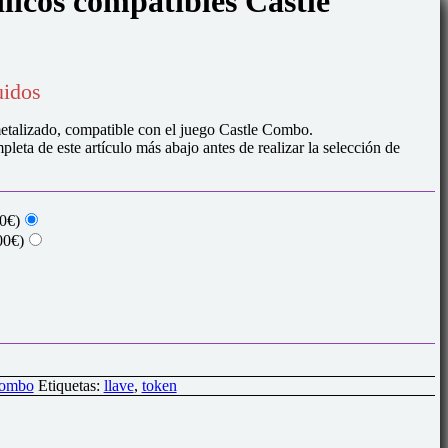
ílicos compatibles Castle
uidos
metalizado, compatible con el juego Castle Combo.
pleta de este artículo más abajo antes de realizar la selección de
0€)
00€)
Combo
Etiquetas:
llave
,
token