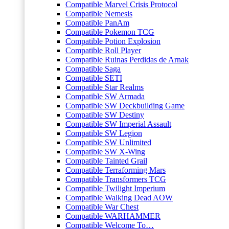
Compatible Marvel Crisis Protocol
Compatible Nemesis
Compatible PanAm
Compatible Pokemon TCG
Compatible Potion Explosion
Compatible Roll Player
Compatible Ruinas Perdidas de Arnak
Compatible Saga
Compatible SETI
Compatible Star Realms
Compatible SW Armada
Compatible SW Deckbuilding Game
Compatible SW Destiny
Compatible SW Imperial Assault
Compatible SW Legion
Compatible SW Unlimited
Compatible SW X-Wing
Compatible Tainted Grail
Compatible Terraforming Mars
Compatible Transformers TCG
Compatible Twilight Imperium
Compatible Walking Dead AOW
Compatible War Chest
Compatible WARHAMMER
Compatible Welcome To…