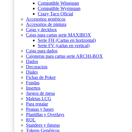
Compatible Wingspan
Compatible Wyrmspan
Crazy Taco Oficial
Accesorios genéricos
Accesorios de pintura
Cajas y deckbox
Cajas para cartas serie MAXIBOX
Serie FH (Cartas en horizontal)
Serie FV (cartas en vertical)
Cajas para dados
Cajoneras para cartas serie ARCHI-BOX
Dados
Decoracion
Diales
Fichas de Poker
Fundas
Insertos
Juegos de mesa
Maletas LCG
Para regalar
Peanas y bases
Plantillas y Overlays
ROL
Standees y figuras
Tokens Genéricos