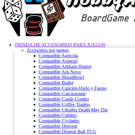
TIENDA DE ACCESORIOS PARA JUEGOS
Accesorios por juegos
Compatible Agricola
Compatible Aristeia!
Compatible Arkham Horror
Compatible Ark Nova
Compatible BloodBowl
Compatible Bullet
Compatible Canción Hielo y Fuego
Compatible Carcassonne
Compatible Castle Combo
Compatible Coffee Traders
Compatible Cthulhu Death May Die
Compatible Cubitos
Compatible Cyclades
Compatible Descent
Compatible Dragon Ball TCG