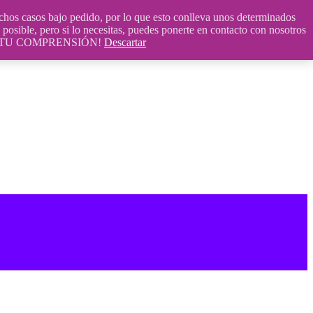
 casos bajo pedido, por lo que esto conlleva unos determinados
posible, pero si lo necesitas, puedes ponerte en contacto con nosotros
S POR TU COMPRENSIÓN!
Descartar