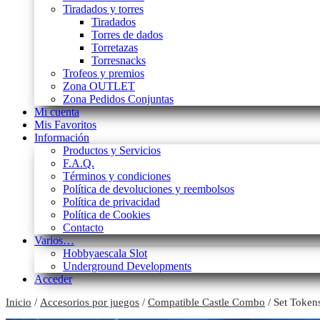
Tiradados y torres
Tiradados
Torres de dados
Torretazas
Torresnacks
Trofeos y premios
Zona OUTLET
Zona Pedidos Conjuntas
Mi cuenta
Mis Favoritos
Información
Productos y Servicios
F.A.Q.
Términos y condiciones
Política de devoluciones y reembolsos
Política de privacidad
Política de Cookies
Contacto
Varios…
Hobbyaescala Slot
Underground Developments
Acceder
Inicio
/
Accesorios por juegos
/
Compatible Castle Combo
/ Set Token