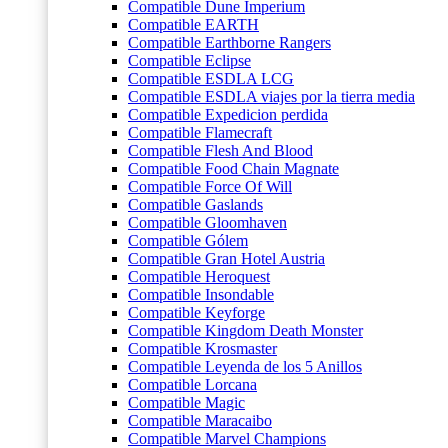
Compatible Dune Imperium
Compatible EARTH
Compatible Earthborne Rangers
Compatible Eclipse
Compatible ESDLA LCG
Compatible ESDLA viajes por la tierra media
Compatible Expedicion perdida
Compatible Flamecraft
Compatible Flesh And Blood
Compatible Food Chain Magnate
Compatible Force Of Will
Compatible Gaslands
Compatible Gloomhaven
Compatible Gólem
Compatible Gran Hotel Austria
Compatible Heroquest
Compatible Insondable
Compatible Keyforge
Compatible Kingdom Death Monster
Compatible Krosmaster
Compatible Leyenda de los 5 Anillos
Compatible Lorcana
Compatible Magic
Compatible Maracaibo
Compatible Marvel Champions