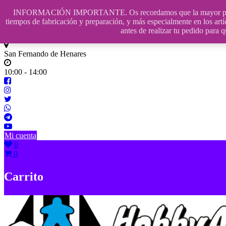
Saltar
INFORMACIÓN IMPORTANTE. Os recordamos que la mayor parte de n
contenido
609241475 SOLO DE 10:00 a 14:00
tiempos de fabricación y preparación, y más especialmente en los artí
antes de realizar tu pedido p
info@hobbyaescala.com
San Fernando de Henares
10:00 - 14:00
Mi cuenta
0
0
Carrito