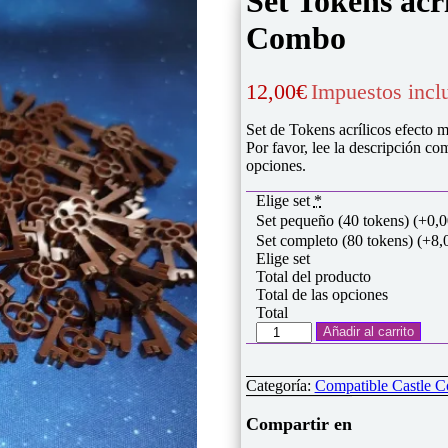
Set Tokens acr
Combo
12,00
€
Impuestos incl
Set de Tokens acrílicos efecto 
Por favor, lee la descripción com
opciones.
Elige set
*
Set pequeño (40 tokens)
(+0,0
Set completo (80 tokens)
(+8,
Elige set
Total del producto
Total de las opciones
Total
Set
Añadir al carrito
Tokens
acrílicos
compatibles
Categoría:
Compatible Castle 
Castle
Combo
Compartir en
cantidad