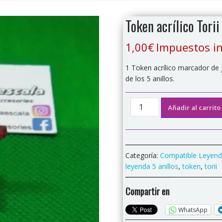
Token acrílico Tori
1,00
€
Impuestos in
1 Token acrílico marcador de 
de los 5 anillos.
Token
Añadir al carrito
acrílico
Torii
Jugador
inicial
Categoría:
Compatible Leyenda
compatible
leyenda 5 anillos
,
token
,
torii
L5R
cantidad
Compartir en
WhatsApp