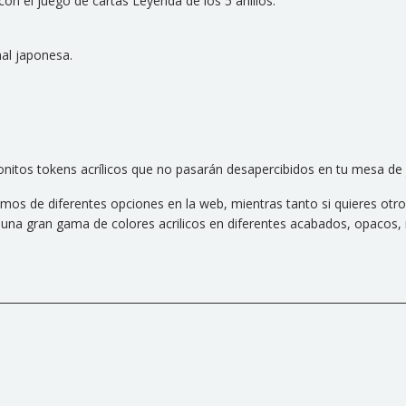
con el juego de cartas Leyenda de los 5 anillos.
nal japonesa.
onitos tokens acrílicos
que no pasarán desapercibidos en tu mesa de 
emos de diferentes opciones en la web, mientras tanto si quieres ot
na gran gama de colores acrilicos en diferentes acabados, opacos, m