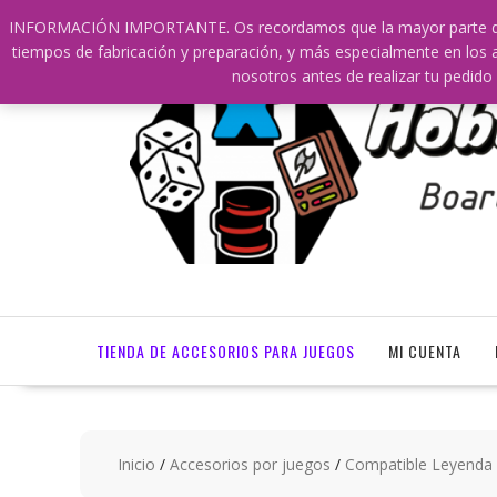
Saltar
609241475 SOLO DE 10:00 a 14:00
info@hobbyaescala
INFORMACIÓN IMPORTANTE. Os recordamos que la mayor parte de nu
contenido
tiempos de fabricación y preparación, y más especialmente en los a
nosotros antes de realizar tu ped
TIENDA DE ACCESORIOS PARA JUEGOS
MI CUENTA
Inicio
/
Accesorios por juegos
/
Compatible Leyenda d