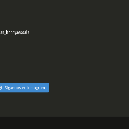
ran_hobbyaescala
Síguenos en Instagram