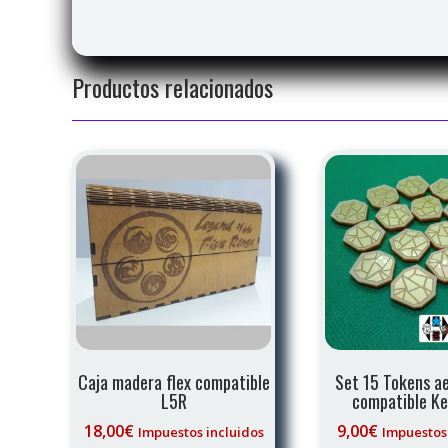
Productos relacionados
Caja madera flex compatible
Set 15 Tokens a
L5R
compatible K
18,00
€
9,00
€
Impuestos incluidos
Impuestos